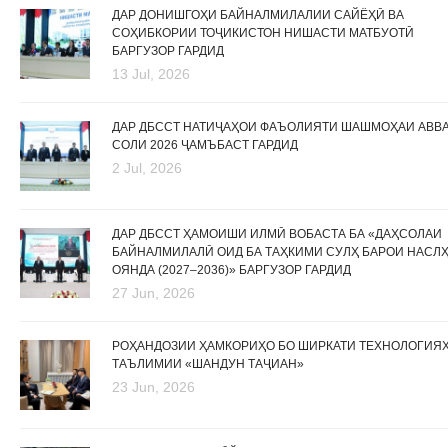
ДАР ДОНИШГОҲИ БАЙНАЛМИЛАЛИИ САЙЁҲӢ ВА
СОҲИБКОРИИ ТОҶИКИСТОН НИШАСТИ МАТБУОТӢ
БАРГУЗОР ГАРДИД
13 Jul, 2026
ДАР ДБССТ НАТИҶАҲОИ ФАЪОЛИЯТИ ШАШМОҲАИ АВВ
СОЛИ 2026 ҶАМЪБАСТ ГАРДИД
2 Jul, 2026
ДАР ДБССТ ҲАМОИШИ ИЛМӢ ВОБАСТА БА «ДАҲСОЛАИ
БАЙНАЛМИЛАЛӢ ОИД БА ТАҲКИМИ СУЛҲ БАРОИ НАСЛ
ОЯНДА (2027–2036)» БАРГУЗОР ГАРДИД
27 Jun, 2026
РОҲАНДОЗИИ ҲАМКОРИҲО БО ШИРКАТИ ТЕХНОЛОГИЯ
ТАЪЛИМИИ «ШАНДУН ТАҶИАН»
23 Jun, 2026