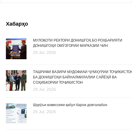
Хабарҳо
МУЛОҚОТИ РЕКТОРИ ДОНИШГОҲ БО РОҲБАРИЯТИ
ДОНИШГОҲИ ОМӮЗГОРИИ МАРКАЗИИ ЧИН
29 Jul, 2026
ТАШРИФИ ВАЗИРИ МУДОФИАИ ҶУМҲУРИИ ТОҶИКИСТО
БА ДОНИШГОҲИ БАЙНАЛМИЛАЛИИ САЙЁҲӢ ВА
СОҲИБКОРИИ ТОҶИКИСТОН
29 Jul, 2026
Шурӯъи комиссияи қабул барои довталабон
25 Jul, 2026