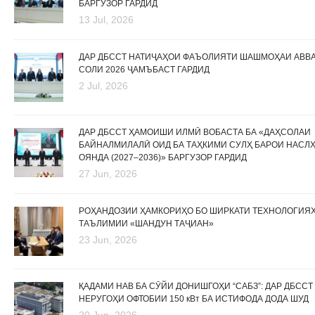
БАРГУЗОР ГАРДИД
13 Jul, 2026
ДАР ДБССТ НАТИҶАҲОИ ФАЪОЛИЯТИ ШАШМОҲАИ АВВ
СОЛИ 2026 ҶАМЪБАСТ ГАРДИД
2 Jul, 2026
ДАР ДБССТ ҲАМОИШИ ИЛМӢ ВОБАСТА БА «ДАҲСОЛАИ
БАЙНАЛМИЛАЛӢ ОИД БА ТАҲКИМИ СУЛҲ БАРОИ НАСЛ
ОЯНДА (2027–2036)» БАРГУЗОР ГАРДИД
27 Jun, 2026
РОҲАНДОЗИИ ҲАМКОРИҲО БО ШИРКАТИ ТЕХНОЛОГИЯ
ТАЪЛИМИИ «ШАНДУН ТАҶИАН»
23 Jun, 2026
ҚАДАМИ НАВ БА СӮЙИ ДОНИШГОҲИ “САБЗ”: ДАР ДБССТ
НЕРУГОҲИ ОФТОБИИ 150 кВт БА ИСТИФОДА ДОДА ШУД