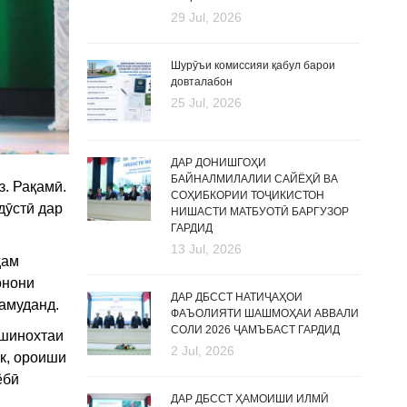
29 Jul, 2026
Шурӯъи комиссияи қабул барои
довталабон
25 Jul, 2026
ДАР ДОНИШГОҲИ
БАЙНАЛМИЛАЛИИ САЙЁҲӢ ВА
. Рақамӣ.
СОҲИБКОРИИ ТОҶИКИСТОН
дӯстӣ дар
НИШАСТИ МАТБУОТӢ БАРГУЗОР
ГАРДИД
13 Jul, 2026
ҳам
онони
ДАР ДБССТ НАТИҶАҲОИ
амуданд.
ФАЪОЛИЯТИ ШАШМОҲАИ АВВАЛИ
СОЛИ 2026 ҶАМЪБАСТ ГАРДИД
 шинохтаи
2 Jul, 2026
к, ороиши
ёбӣ
ДАР ДБССТ ҲАМОИШИ ИЛМӢ