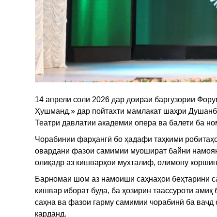
14 апрели соли 2026 дар доираи баргузории Фору
Ҳушманд.» дар пойтахти мамлакат шаҳри Душанб
Театри давлатии академии опера ва балети ба но
Чорабинии фарҳангӣ бо ҳадафи таҳкими робитаҳ
овардани фазои самимии муошират байни намоян
олиқадр аз кишварҳои мухталиф, олимону коршин
Барномаи шом аз намоиши саҳнаҳои беҳтарини са
кишвар иборат буда, ба ҳозирин таассуроти амиқ
саҳна ва фазои гарму самимии чорабинӣ ба ваҷд
карданд.