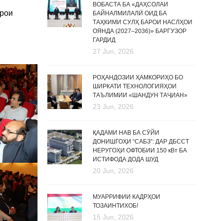
ВОБАСТА БА «ДАҲСОЛАИ
арои
БАЙНАЛМИЛАЛӢ ОИД БА
ТАҲКИМИ СУЛҲ БАРОИ НАСЛҲОИ
ОЯНДА (2027–2036)» БАРГУЗОР
ГАРДИД
27 Jun, 2026
РОҲАНДОЗИИ ҲАМКОРИҲО БО
ШИРКАТИ ТЕХНОЛОГИЯҲОИ
ТАЪЛИМИИ «ШАНДУН ТАҶИАН»
23 Jun, 2026
ҚАДАМИ НАВ БА СӮЙИ
ДОНИШГОҲИ “САБЗ”: ДАР ДБССТ
НЕРУГОҲИ ОФТОБИИ 150 кВт БА
ИСТИФОДА ДОДА ШУД
20 Jun, 2026
МУАРРИФИИ КАДРҲОИ
ТОЗАИНТИХОБ!
15 Jun, 2026