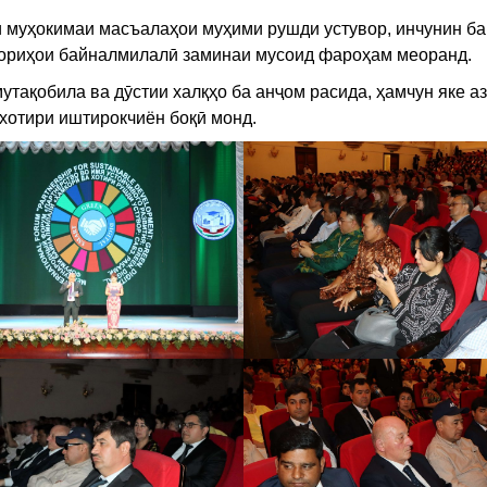
и муҳокимаи масъалаҳои муҳими рушди устувор, инчунин б
кориҳои байналмилалӣ заминаи мусоид фароҳам меоранд.
тақобила ва дӯстии халқҳо ба анҷом расида, ҳамчун яке аз
хотири иштирокчиён боқӣ монд.