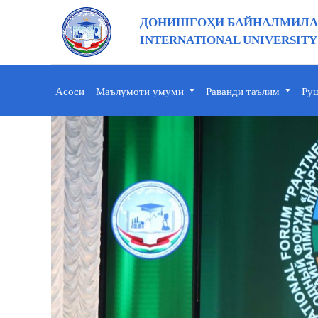
ДОНИШГОҲИ БАЙНАЛМИЛАЛ
INTERNATIONAL UNIVERSITY
Асосӣ
Маълумоти умумӣ
Раванди таълим
Руш