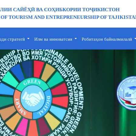
ИИ САЙЁҲӢ ВА СОҲИБКОРИИ ТОҶИКИСТОН
 OF TOURISM AND ENTREPRENEURSHIP OF TAJIKISTA
ди стратегӣ
Илм ва инноватсия
Робитаҳои байналмилалӣ