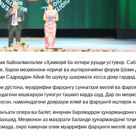
ми байналмилалии «Ҳамкорӣ ба хотири рушди устувор. Сабз
е, барои меҳмонони хориҷӣ ва иштирокчиёни форум Шоми 
ми Садриддин Айнӣ бо шукуҳу шаҳомати хосса доир гардид.
ои дӯстона, муаррифии фарҳангу суннатҳои миллӣ ва фаро
дагони кишварҳои гуногун ташкил карда шуд. Дар он меҳм
осон, намояндагони доираҳои илмӣ ва фарҳангӣ иштирок н
нъати опера ва балет, инчунин баромадҳои ҳунармандони
 бахшид. Меҳмонон аз маҳорати баланди ҳунармандони тоҷи
 омада, онро намунаи олии муаррифии фарҳанги миллӣ арз