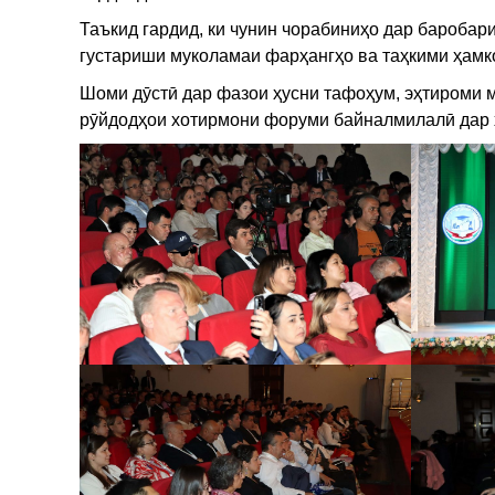
Таъкид гардид, ки чунин чорабиниҳо дар баробар
густариши муколамаи фарҳангҳо ва таҳкими ҳам
Шоми дӯстӣ дар фазои ҳусни тафоҳум, эҳтироми му
рӯйдодҳои хотирмони форуми байналмилалӣ дар 