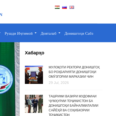
N
Рушди Иҷтимоӣ
Довталаб
Донишгоҳи Сабз
Хабарҳо
МУЛОҚОТИ РЕКТОРИ ДОНИШГОҲ
БО РОҲБАРИЯТИ ДОНИШГОҲИ
ОМӮЗГОРИИ МАРКАЗИИ ЧИН
29 Jul, 2026
ТАШРИФИ ВАЗИРИ МУДОФИАИ
ҶУМҲУРИИ ТОҶИКИСТОН БА
ДОНИШГОҲИ БАЙНАЛМИЛАЛИИ
САЙЁҲӢ ВА СОҲИБКОРИИ
ТОҶИКИСТОН