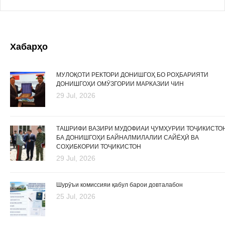
Хабарҳо
МУЛОҚОТИ РЕКТОРИ ДОНИШГОҲ БО РОҲБАРИЯТИ
ДОНИШГОҲИ ОМӮЗГОРИИ МАРКАЗИИ ЧИН
29 Jul, 2026
ТАШРИФИ ВАЗИРИ МУДОФИАИ ҶУМҲУРИИ ТОҶИКИСТО
БА ДОНИШГОҲИ БАЙНАЛМИЛАЛИИ САЙЁҲӢ ВА
СОҲИБКОРИИ ТОҶИКИСТОН
29 Jul, 2026
Шурӯъи комиссияи қабул барои довталабон
25 Jul, 2026