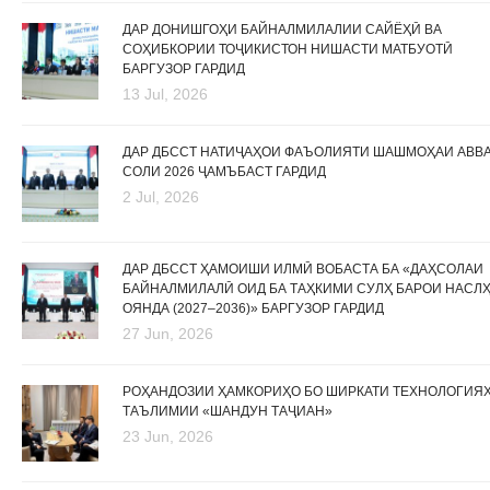
ДАР ДОНИШГОҲИ БАЙНАЛМИЛАЛИИ САЙЁҲӢ ВА
СОҲИБКОРИИ ТОҶИКИСТОН НИШАСТИ МАТБУОТӢ
БАРГУЗОР ГАРДИД
13 Jul, 2026
ДАР ДБССТ НАТИҶАҲОИ ФАЪОЛИЯТИ ШАШМОҲАИ АВВ
СОЛИ 2026 ҶАМЪБАСТ ГАРДИД
2 Jul, 2026
ДАР ДБССТ ҲАМОИШИ ИЛМӢ ВОБАСТА БА «ДАҲСОЛАИ
БАЙНАЛМИЛАЛӢ ОИД БА ТАҲКИМИ СУЛҲ БАРОИ НАСЛ
ОЯНДА (2027–2036)» БАРГУЗОР ГАРДИД
27 Jun, 2026
РОҲАНДОЗИИ ҲАМКОРИҲО БО ШИРКАТИ ТЕХНОЛОГИЯ
ТАЪЛИМИИ «ШАНДУН ТАҶИАН»
23 Jun, 2026