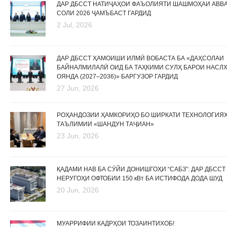
ДАР ДБССТ НАТИҶАҲОИ ФАЪОЛИЯТИ ШАШМОҲАИ АВВ
СОЛИ 2026 ҶАМЪБАСТ ГАРДИД
2 Jul, 2026
ДАР ДБССТ ҲАМОИШИ ИЛМӢ ВОБАСТА БА «ДАҲСОЛАИ
БАЙНАЛМИЛАЛӢ ОИД БА ТАҲКИМИ СУЛҲ БАРОИ НАСЛ
ОЯНДА (2027–2036)» БАРГУЗОР ГАРДИД
27 Jun, 2026
РОҲАНДОЗИИ ҲАМКОРИҲО БО ШИРКАТИ ТЕХНОЛОГИЯ
ТАЪЛИМИИ «ШАНДУН ТАҶИАН»
23 Jun, 2026
ҚАДАМИ НАВ БА СӮЙИ ДОНИШГОҲИ “САБЗ”: ДАР ДБССТ
НЕРУГОҲИ ОФТОБИИ 150 кВт БА ИСТИФОДА ДОДА ШУД
20 Jun, 2026
МУАРРИФИИ КАДРҲОИ ТОЗАИНТИХОБ!