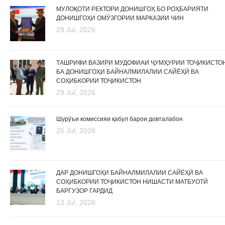
МУЛОҚОТИ РЕКТОРИ ДОНИШГОҲ БО РОҲБАРИЯТИ
ДОНИШГОҲИ ОМӮЗГОРИИ МАРКАЗИИ ЧИН
29 Jul, 2026
ТАШРИФИ ВАЗИРИ МУДОФИАИ ҶУМҲУРИИ ТОҶИКИСТО
БА ДОНИШГОҲИ БАЙНАЛМИЛАЛИИ САЙЁҲӢ ВА
СОҲИБКОРИИ ТОҶИКИСТОН
29 Jul, 2026
Шурӯъи комиссияи қабул барои довталабон
25 Jul, 2026
ДАР ДОНИШГОҲИ БАЙНАЛМИЛАЛИИ САЙЁҲӢ ВА
СОҲИБКОРИИ ТОҶИКИСТОН НИШАСТИ МАТБУОТӢ
БАРГУЗОР ГАРДИД
13 Jul, 2026