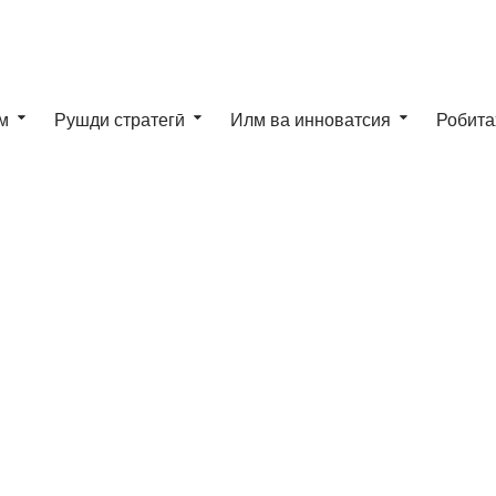
м
Рушди стратегӣ
Илм ва инноватсия
Робита