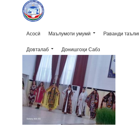
Асосӣ
Маълумоти умумӣ
Раванди таъли
Довталаб
Донишгоҳи Сабз