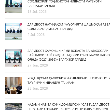
СОҲИБКОРИИ ТОҶИКИСТОН НИШАСТИ МАТБУОТӢ
БАРГУЗОР ГАРДИД
13 Jul, 2026
ДАР ДБССТ НАТИҶАҲОИ ФАЪОЛИЯТИ ШАШМОҲАИ АВВ
СОЛИ 2026 ҶАМЪБАСТ ГАРДИД
2 Jul, 2026
ДАР ДБССТ ҲАМОИШИ ИЛМӢ ВОБАСТА БА «ДАҲСОЛАИ
БАЙНАЛМИЛАЛӢ ОИД БА ТАҲКИМИ СУЛҲ БАРОИ НАСЛ
ОЯНДА (2027–2036)» БАРГУЗОР ГАРДИД
27 Jun, 2026
РОҲАНДОЗИИ ҲАМКОРИҲО БО ШИРКАТИ ТЕХНОЛОГИЯ
ТАЪЛИМИИ «ШАНДУН ТАҶИАН»
23 Jun, 2026
ҚАДАМИ НАВ БА СӮЙИ ДОНИШГОҲИ “САБЗ”: ДАР ДБССТ
НЕРУГОҲИ ОФТОБИИ 150 кВт БА ИСТИФОДА ДОДА ШУД