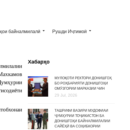
ҳои байналмилалӣ
Рушди Иҷтимоӣ
Хабарҳо
алмилалии
 Махкамов
МУЛОҚОТИ РЕКТОРИ ДОНИШГОҲ
 Ҷумҳурии
БО РОҲБАРИЯТИ ДОНИШГОҲИ
ОМӮЗГОРИИ МАРКАЗИИ ЧИН
тисодиёти
29 Jul, 2026
тобхонаи
ТАШРИФИ ВАЗИРИ МУДОФИАИ
ҶУМҲУРИИ ТОҶИКИСТОН БА
ДОНИШГОҲИ БАЙНАЛМИЛАЛИИ
САЙЁҲӢ ВА СОҲИБКОРИИ