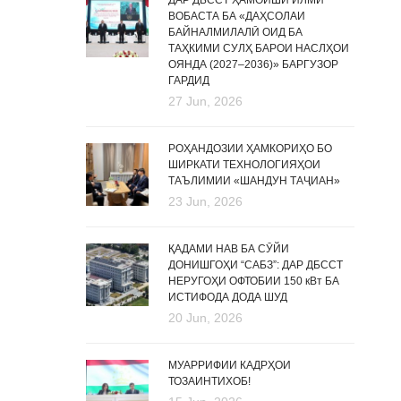
ДАР ДБССТ ҲАМОИШИ ИЛМӢ
ВОБАСТА БА «ДАҲСОЛАИ
БАЙНАЛМИЛАЛӢ ОИД БА
ТАҲКИМИ СУЛҲ БАРОИ НАСЛҲОИ
ОЯНДА (2027–2036)» БАРГУЗОР
ГАРДИД
27 Jun, 2026
РОҲАНДОЗИИ ҲАМКОРИҲО БО
ШИРКАТИ ТЕХНОЛОГИЯҲОИ
ТАЪЛИМИИ «ШАНДУН ТАҶИАН»
23 Jun, 2026
ҚАДАМИ НАВ БА СӮЙИ
ДОНИШГОҲИ “САБЗ”: ДАР ДБССТ
НЕРУГОҲИ ОФТОБИИ 150 кВт БА
ИСТИФОДА ДОДА ШУД
20 Jun, 2026
МУАРРИФИИ КАДРҲОИ
ТОЗАИНТИХОБ!