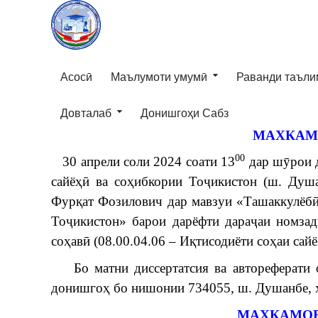
Асосӣ
Маълумоти умумӣ
Раванди таъли
Довталаб
Донишгоҳи Сабз
МАХКАМ
00
30 апрели соли 2024 соати 13
дар шӯрои 
сайёҳӣ ва соҳибкории Тоҷикистон (ш. Душа
Фурқат Фозилович дар мавзуи «Ташаккулёбӣ
Тоҷикистон» барои дарёфти дараҷаи номзад
соҳавӣ (08.00.04.06 – Иқтисодиёти соҳаи сайё
Бо матни диссертатсия ва автореферати 
донишгоҳ бо нишонии 734055, ш. Душанбе, х
МАХКАМОВ