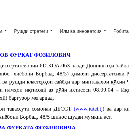
м
Рушди стратегӣ
Илм ва инноватсия
Робита
ОВ ФУРҚАТ ФОЗИЛОВИЧ
диссертатсионии 6D.КОА-063 назди Донишгоҳи байн
нбе, хиёбони Борбад, 48/5) ҳимояи диссертатсияи
 ва рушди кластерҳои сайёҳӣ дар минтақаҳои кӯҳии
и илмҳои иқтисодӣ аз рӯйи ихтисоси 08.00.04 – Иқ
ҳӣ) баргузор мегардад.
он тавассути сомонаи ДБССТ
(
www.iutet.tj
)
ва дар ки
иёбони Борбад, 48/5 шинос шудан мумкин аст.
А ФУРКАТА ФОЗИЛОВИЧА