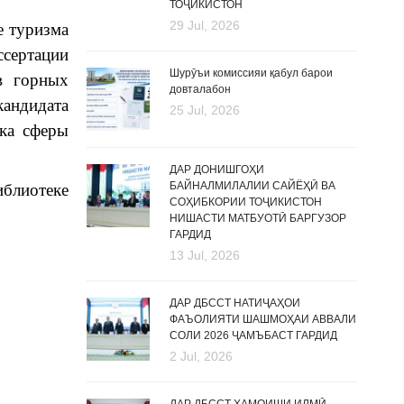
ТОҶИКИСТОН
29 Jul, 2026
е туризма
сертации
Шурӯъи комиссияи қабул барои
в горных
довталабон
кандидата
25 Jul, 2026
ика сферы
ДАР ДОНИШГОҲИ
БАЙНАЛМИЛАЛИИ САЙЁҲӢ ВА
блиотеке
СОҲИБКОРИИ ТОҶИКИСТОН
НИШАСТИ МАТБУОТӢ БАРГУЗОР
ГАРДИД
13 Jul, 2026
ДАР ДБССТ НАТИҶАҲОИ
ФАЪОЛИЯТИ ШАШМОҲАИ АВВАЛИ
СОЛИ 2026 ҶАМЪБАСТ ГАРДИД
2 Jul, 2026