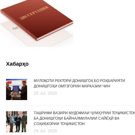
Хабарҳо
МУЛОҚОТИ РЕКТОРИ ДОНИШГОҲ БО РОҲБАРИЯТИ
ДОНИШГОҲИ ОМӮЗГОРИИ МАРКАЗИИ ЧИН
29 Jul, 2026
ТАШРИФИ ВАЗИРИ МУДОФИАИ ҶУМҲУРИИ ТОҶИКИСТО
БА ДОНИШГОҲИ БАЙНАЛМИЛАЛИИ САЙЁҲӢ ВА
СОҲИБКОРИИ ТОҶИКИСТОН
29 Jul, 2026