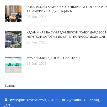
РОҲАНДОЗИИ ҲАМКОРИҲО БО ШИРКАТИ ТЕХНОЛОГИЯ
ТАЪЛИМИИ «ШАНДУН ТАҶИАН»
23 Jun, 2026
ҚАДАМИ НАВ БА СӮЙИ ДОНИШГОҲИ “САБЗ”: ДАР ДБССТ
НЕРУГОҲИ ОФТОБИИ 150 кВт БА ИСТИФОДА ДОДА ШУД
20 Jun, 2026
МУАРРИФИИ КАДРҲОИ ТОЗАИНТИХОБ!
15 Jun, 2026
Бештар
Ҷумҳурии Тоҷикистон, 734055, ш. Душанбе, х. Борбад,
48/5