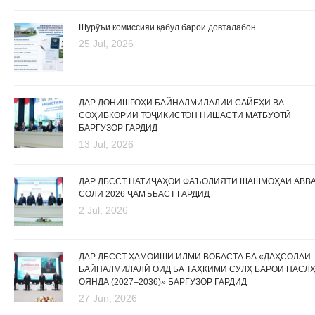
Шурӯъи комиссияи қабул барои довталабон
25 Jul, 2026
ДАР ДОНИШГОҲИ БАЙНАЛМИЛАЛИИ САЙЁҲӢ ВА
СОҲИБКОРИИ ТОҶИКИСТОН НИШАСТИ МАТБУОТӢ
БАРГУЗОР ГАРДИД
13 Jul, 2026
ДАР ДБССТ НАТИҶАҲОИ ФАЪОЛИЯТИ ШАШМОҲАИ АВВ
СОЛИ 2026 ҶАМЪБАСТ ГАРДИД
2 Jul, 2026
ДАР ДБССТ ҲАМОИШИ ИЛМӢ ВОБАСТА БА «ДАҲСОЛАИ
БАЙНАЛМИЛАЛӢ ОИД БА ТАҲКИМИ СУЛҲ БАРОИ НАСЛ
ОЯНДА (2027–2036)» БАРГУЗОР ГАРДИД
27 Jun, 2026