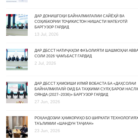
ДАР ДОНИШГОҲИ БАЙНАЛМИЛАЛИИ САЙЁҲӢ ВА
СОҲИБКОРИИ ТОҶИКИСТОН НИШАСТИ МАТБУОТӢ
БАРГУЗОР ГАРДИД
13 Jul, 2026
ДАР ДБССТ НАТИҶАҲОИ ФАЪОЛИЯТИ ШАШМОҲАИ АВВ
СОЛИ 2026 ҶАМЪБАСТ ГАРДИД
2 Jul, 2026
ДАР ДБССТ ҲАМОИШИ ИЛМӢ ВОБАСТА БА «ДАҲСОЛАИ
БАЙНАЛМИЛАЛӢ ОИД БА ТАҲКИМИ СУЛҲ БАРОИ НАСЛ
ОЯНДА (2027–2036)» БАРГУЗОР ГАРДИД
27 Jun, 2026
РОҲАНДОЗИИ ҲАМКОРИҲО БО ШИРКАТИ ТЕХНОЛОГИЯ
ТАЪЛИМИИ «ШАНДУН ТАҶИАН»
23 Jun, 2026