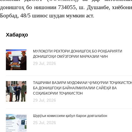
донишгоҳ бо нишонии 734055, ш. Душанбе, хиёбони
Борбад, 48/5 шинос шудан мумкин аст.
Хабарҳо
МУЛОҚОТИ РЕКТОРИ ДОНИШГОҲ БО РОҲБАРИЯТИ
ДОНИШГОҲИ ОМӮЗГОРИИ МАРКАЗИИ ЧИН
29 Jul, 2026
ТАШРИФИ ВАЗИРИ МУДОФИАИ ҶУМҲУРИИ ТОҶИКИСТО
БА ДОНИШГОҲИ БАЙНАЛМИЛАЛИИ САЙЁҲӢ ВА
СОҲИБКОРИИ ТОҶИКИСТОН
29 Jul, 2026
Шурӯъи комиссияи қабул барои довталабон
25 Jul, 2026