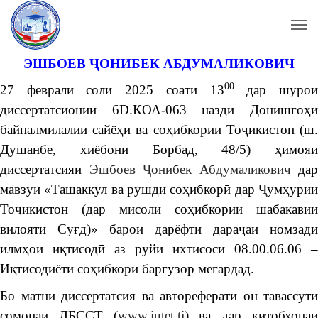
ЭШБОЕВ ҶОНИБЕК АБДУМАЛИКОВИЧ
00
27 феврали соли 2025 соати 13
дар шӯро
диссертатсионии 6D.КОА-063 назди Донишгоҳи
байналмилалии сайёҳӣ ва соҳибкории Тоҷикистон (ш.
Душанбе, хиёбони Борбад, 48/5) ҳимояи
диссертатсияи
Эшбоев Ҷонибек Абдумаликович
дар
мавзуи «Ташаккул ва рушди соҳибкорӣ дар Ҷумҳурии
Тоҷикистон (дар мисоли соҳибкории шабакавии
вилояти Суғд)» барои дарёфти дараҷаи номзади
илмҳои иқтисодӣ аз рӯйи ихтисоси 08.00.06.06 –
Иқтисодиёти соҳибкорӣ баргузор мегардад.
Бо матни диссертатсия ва автореферати он тавассути
сомонаи ДБССТ (
www.iutet.tj
) ва дар китобхона