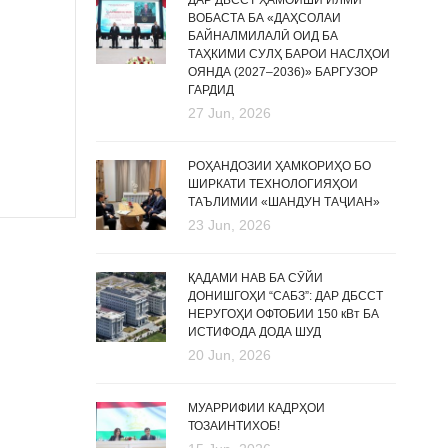
ДАР ДБССТ ҲАМОИШИ ИЛМӢ
ВОБАСТА БА «ДАҲСОЛАИ
БАЙНАЛМИЛАЛӢ ОИД БА
ТАҲКИМИ СУЛҲ БАРОИ НАСЛҲОИ
ОЯНДА (2027–2036)» БАРГУЗОР
ГАРДИД
27 Jun, 2026
РОҲАНДОЗИИ ҲАМКОРИҲО БО
ШИРКАТИ ТЕХНОЛОГИЯҲОИ
ТАЪЛИМИИ «ШАНДУН ТАҶИАН»
23 Jun, 2026
ҚАДАМИ НАВ БА СӮЙИ
ДОНИШГОҲИ “САБЗ”: ДАР ДБССТ
НЕРУГОҲИ ОФТОБИИ 150 кВт БА
ИСТИФОДА ДОДА ШУД
20 Jun, 2026
МУАРРИФИИ КАДРҲОИ
ТОЗАИНТИХОБ!