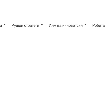
м
Рушди стратегӣ
Илм ва инноватсия
Робита