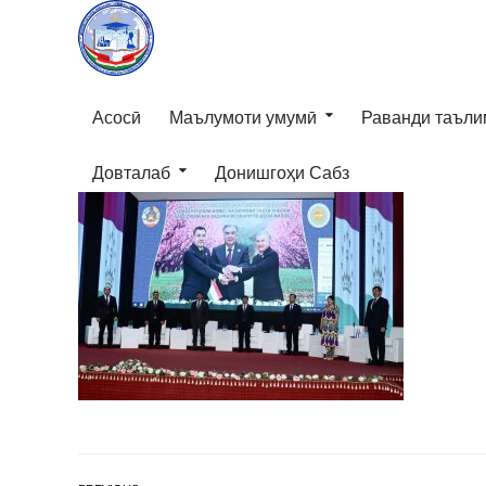
Асосӣ
Маълумоти умумӣ
Раванди таъли
Довталаб
Донишгоҳи Сабз