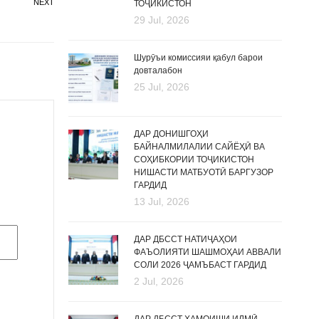
NEXT
ТОҶИКИСТОН
29 Jul, 2026
Шурӯъи комиссияи қабул барои
довталабон
25 Jul, 2026
ДАР ДОНИШГОҲИ
БАЙНАЛМИЛАЛИИ САЙЁҲӢ ВА
СОҲИБКОРИИ ТОҶИКИСТОН
НИШАСТИ МАТБУОТӢ БАРГУЗОР
ГАРДИД
13 Jul, 2026
ДАР ДБССТ НАТИҶАҲОИ
ФАЪОЛИЯТИ ШАШМОҲАИ АВВАЛИ
СОЛИ 2026 ҶАМЪБАСТ ГАРДИД
2 Jul, 2026