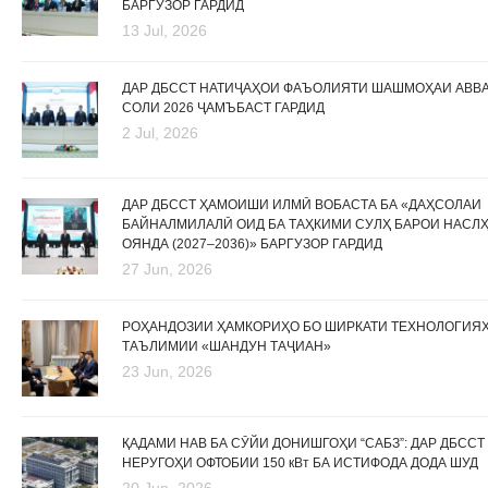
БАРГУЗОР ГАРДИД
13 Jul, 2026
ДАР ДБССТ НАТИҶАҲОИ ФАЪОЛИЯТИ ШАШМОҲАИ АВВ
СОЛИ 2026 ҶАМЪБАСТ ГАРДИД
2 Jul, 2026
ДАР ДБССТ ҲАМОИШИ ИЛМӢ ВОБАСТА БА «ДАҲСОЛАИ
БАЙНАЛМИЛАЛӢ ОИД БА ТАҲКИМИ СУЛҲ БАРОИ НАСЛ
ОЯНДА (2027–2036)» БАРГУЗОР ГАРДИД
27 Jun, 2026
РОҲАНДОЗИИ ҲАМКОРИҲО БО ШИРКАТИ ТЕХНОЛОГИЯ
ТАЪЛИМИИ «ШАНДУН ТАҶИАН»
23 Jun, 2026
ҚАДАМИ НАВ БА СӮЙИ ДОНИШГОҲИ “САБЗ”: ДАР ДБССТ
НЕРУГОҲИ ОФТОБИИ 150 кВт БА ИСТИФОДА ДОДА ШУД