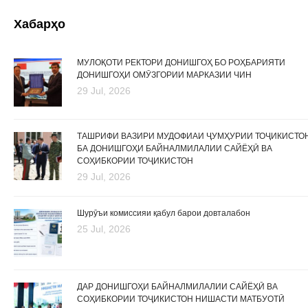
Хабарҳо
МУЛОҚОТИ РЕКТОРИ ДОНИШГОҲ БО РОҲБАРИЯТИ
ДОНИШГОҲИ ОМӮЗГОРИИ МАРКАЗИИ ЧИН
29 Jul, 2026
ТАШРИФИ ВАЗИРИ МУДОФИАИ ҶУМҲУРИИ ТОҶИКИСТО
БА ДОНИШГОҲИ БАЙНАЛМИЛАЛИИ САЙЁҲӢ ВА
СОҲИБКОРИИ ТОҶИКИСТОН
29 Jul, 2026
Шурӯъи комиссияи қабул барои довталабон
25 Jul, 2026
ДАР ДОНИШГОҲИ БАЙНАЛМИЛАЛИИ САЙЁҲӢ ВА
СОҲИБКОРИИ ТОҶИКИСТОН НИШАСТИ МАТБУОТӢ