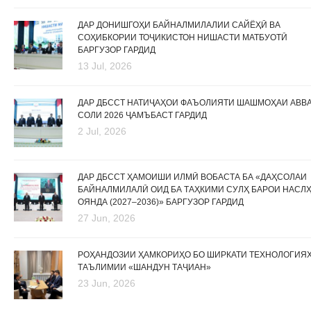
ДАР ДОНИШГОҲИ БАЙНАЛМИЛАЛИИ САЙЁҲӢ ВА
СОҲИБКОРИИ ТОҶИКИСТОН НИШАСТИ МАТБУОТӢ
БАРГУЗОР ГАРДИД
13 Jul, 2026
ДАР ДБССТ НАТИҶАҲОИ ФАЪОЛИЯТИ ШАШМОҲАИ АВВ
СОЛИ 2026 ҶАМЪБАСТ ГАРДИД
2 Jul, 2026
ДАР ДБССТ ҲАМОИШИ ИЛМӢ ВОБАСТА БА «ДАҲСОЛАИ
БАЙНАЛМИЛАЛӢ ОИД БА ТАҲКИМИ СУЛҲ БАРОИ НАСЛ
ОЯНДА (2027–2036)» БАРГУЗОР ГАРДИД
27 Jun, 2026
РОҲАНДОЗИИ ҲАМКОРИҲО БО ШИРКАТИ ТЕХНОЛОГИЯ
ТАЪЛИМИИ «ШАНДУН ТАҶИАН»
23 Jun, 2026