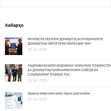
Хабарҳо
МУЛОҚОТИ РЕКТОРИ ДОНИШГОҲ БО РОҲБАРИЯТИ
ДОНИШГОҲИ ОМӮЗГОРИИ МАРКАЗИИ ЧИН
29 Jul, 2026
ТАШРИФИ ВАЗИРИ МУДОФИАИ ҶУМҲУРИИ ТОҶИКИСТО
БА ДОНИШГОҲИ БАЙНАЛМИЛАЛИИ САЙЁҲӢ ВА
СОҲИБКОРИИ ТОҶИКИСТОН
29 Jul, 2026
Шурӯъи комиссияи қабул барои довталабон
25 Jul, 2026