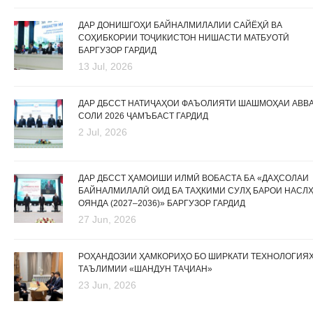
ДАР ДОНИШГОҲИ БАЙНАЛМИЛАЛИИ САЙЁҲӢ ВА
СОҲИБКОРИИ ТОҶИКИСТОН НИШАСТИ МАТБУОТӢ
БАРГУЗОР ГАРДИД
13 Jul, 2026
ДАР ДБССТ НАТИҶАҲОИ ФАЪОЛИЯТИ ШАШМОҲАИ АВВ
СОЛИ 2026 ҶАМЪБАСТ ГАРДИД
2 Jul, 2026
ДАР ДБССТ ҲАМОИШИ ИЛМӢ ВОБАСТА БА «ДАҲСОЛАИ
БАЙНАЛМИЛАЛӢ ОИД БА ТАҲКИМИ СУЛҲ БАРОИ НАСЛ
ОЯНДА (2027–2036)» БАРГУЗОР ГАРДИД
27 Jun, 2026
РОҲАНДОЗИИ ҲАМКОРИҲО БО ШИРКАТИ ТЕХНОЛОГИЯ
ТАЪЛИМИИ «ШАНДУН ТАҶИАН»
23 Jun, 2026