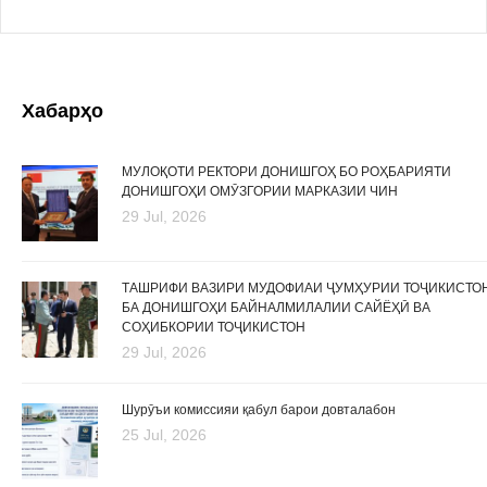
Хабарҳо
МУЛОҚОТИ РЕКТОРИ ДОНИШГОҲ БО РОҲБАРИЯТИ
ДОНИШГОҲИ ОМӮЗГОРИИ МАРКАЗИИ ЧИН
29 Jul, 2026
ТАШРИФИ ВАЗИРИ МУДОФИАИ ҶУМҲУРИИ ТОҶИКИСТО
БА ДОНИШГОҲИ БАЙНАЛМИЛАЛИИ САЙЁҲӢ ВА
СОҲИБКОРИИ ТОҶИКИСТОН
29 Jul, 2026
Шурӯъи комиссияи қабул барои довталабон
25 Jul, 2026