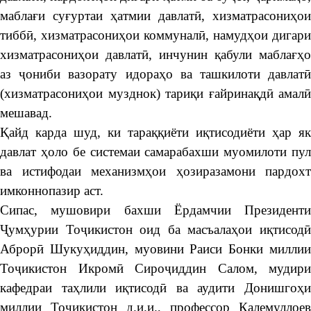
маблағи суғуртаи ҳатмии давлатӣ, хизматрасониҳои
тиббӣ, хизматрасониҳои коммуналӣ, намудҳои дигари
хизматрасониҳои давлатӣ, инчунин қабули маблағҳо
аз ҷониби вазорату идораҳо ва ташкилоти давлатӣ
(хизматрасониҳои музднок) тариқи ғайринақдӣ амалӣ
мешавад.
Қайд карда шуд, ки тараққиёти иқтисодиёти ҳар як
давлат ҳоло бе системаи самарабахши муомилоти пул
ва истифодаи механизмҳои ҳозиразамони пардохт
имконнопазир аст.
Сипас, мушовири бахши Ёрдамчии Президенти
Ҷумҳурии Тоҷикистон оид ба масъалаҳои иқтисодӣ
Аброрӣ Шукуҳиддин, муовини Раиси Бонки миллии
Тоҷикистон Икромӣ Сироҷиддин Салом, мудири
кафедраи таҳлили иқтисодӣ ва аудити Донишгоҳи
миллии Тоҷикистон д.и.и., профессор Калемуллоев