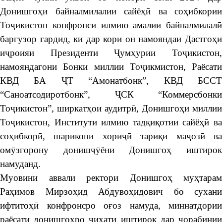
Донишгоҳи байналмилалии сайёҳӣ ва соҳибкории
Тоҷикистон конфронси илмию амалии байналмилалӣ
баргузор гардид, ки дар кори он намояндаи Дастгоҳи
иҷроияи Президенти Ҷумҳурии Тоҷикистон,
намояндагони Бонки миллии Тоҷикмистон, Раёсати
КВД БА ҶТ “Амонатбонк”, КВД БССТ
“Саноатсодиротбонк”, ҶСК “Коммерсбонки
Тоҷикистон”, ширкатҳои аудитрӣ, Донишгоҳи миллии
Тоҷикистон, Институти илмию тадқиқотии сайёҳӣ ва
соҳибкорӣ, шарикони хориҷӣ тариқи маҷозӣ ва
омӯзгорону донишҷӯёни Донишгоҳ иштирок
намуданд.
Муовини аввали ректори Донишгоҳ муҳтарам
Раҳимов Мирзоҳид Абдувоҳидович бо сухани
ифтитоҳӣ конфронсро оғоз намуда, миннатдории
раёсати донишгоҳро ҷиҳати иштирок дар чорабинии