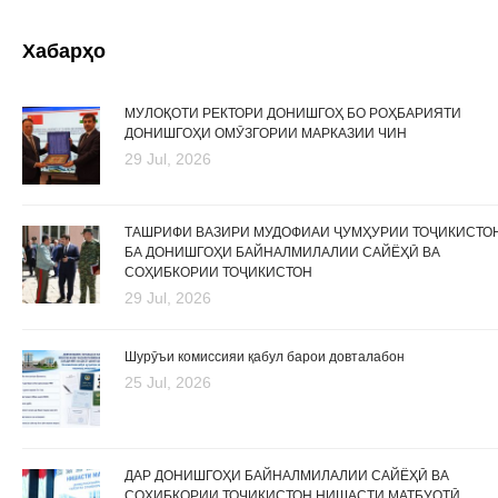
Хабарҳо
МУЛОҚОТИ РЕКТОРИ ДОНИШГОҲ БО РОҲБАРИЯТИ
ДОНИШГОҲИ ОМӮЗГОРИИ МАРКАЗИИ ЧИН
29 Jul, 2026
ТАШРИФИ ВАЗИРИ МУДОФИАИ ҶУМҲУРИИ ТОҶИКИСТО
БА ДОНИШГОҲИ БАЙНАЛМИЛАЛИИ САЙЁҲӢ ВА
СОҲИБКОРИИ ТОҶИКИСТОН
29 Jul, 2026
Шурӯъи комиссияи қабул барои довталабон
25 Jul, 2026
ДАР ДОНИШГОҲИ БАЙНАЛМИЛАЛИИ САЙЁҲӢ ВА
СОҲИБКОРИИ ТОҶИКИСТОН НИШАСТИ МАТБУОТӢ