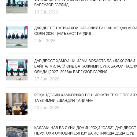
БАРГУЗОР ГАРДИД
13 Jul, 2026
ДАР ДБССТ НАТИҶАҲОИ ФАЪОЛИЯТИ ШАШМОҲАИ АВВ
СОЛИ 2026 ҶАМЪБАСТ ГАРДИД
2 Jul, 2026
ДАР ДБССТ ҲАМОИШИ ИЛМӢ ВОБАСТА БА «ДАҲСОЛАИ
БАЙНАЛМИЛАЛӢ ОИД БА ТАҲКИМИ СУЛҲ БАРОИ НАСЛ
ОЯНДА (2027–2036)» БАРГУЗОР ГАРДИД
27 Jun, 2026
РОҲАНДОЗИИ ҲАМКОРИҲО БО ШИРКАТИ ТЕХНОЛОГИЯ
ТАЪЛИМИИ «ШАНДУН ТАҶИАН»
23 Jun, 2026
ҚАДАМИ НАВ БА СӮЙИ ДОНИШГОҲИ “САБЗ”: ДАР ДБССТ
НЕРУГОҲИ ОФТОБИИ 150 кВт БА ИСТИФОДА ДОДА ШУД