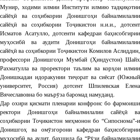
Мунир, ходими илмии Институти илмию тадқиқотии
сайёҳӣ ва соҳибкории Донишгоҳи байналмилалии
сайёҳӣ ва соҳибкории Тоҷикистон н.и.и., дотсент
Исматов Асатулло, дотсенти кафедраи баҳисобгирии
муҳосибӣ ва аудити Донишгоҳи байналмилалии
сайёҳӣ ва соҳибкории Тоҷикистон Комилов Аслиддин,
профессори Донишгоҳи Мумбай (Ҳиндустон) Шайх
Рахматулла ва проректори таълим ва корҳои илмии
Донишкадаи идоракунии тиҷорат ва сиёсат (Южный
университет, Россия) дотсент Шпилевская Елена
Вячеславовна бо маърӯза баромад намуданд.
Дар охири қисмати пленарии конфронс бо фармоиши
ректори Донишгоҳи байналмилалии сайёҳӣ ва
соҳибкории Тоҷикистон меҳмонон бо “Сипоснома”-и
Донишгоҳ ва омӯзгорони кафедраи баҳисобгирии
муҳосибӣ ва аудит, бахшида ба “Рӯзи байналмилалии