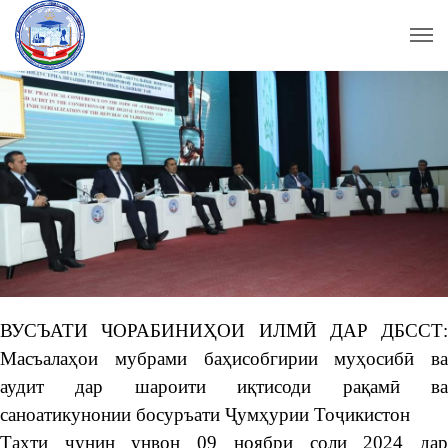
ВУСЪАТИ ЧОРАБИНИҲОИ ИЛМӢ ДАР ДБССТ:
Масъалаҳои мубрами баҳисобгирии муҳосибӣ ва
аудит дар шароити иқтисоди рақамӣ ва
саноатикунонии босуръати Ҷумҳурии Тоҷикистон
Таҳти чунин унвон 09 ноябри соли 2024 дар