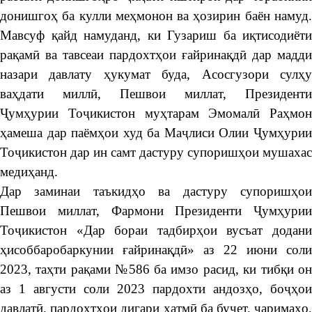
донишгоҳ ба кулли меҳмонон ва ҳозирин баён намуд.
Мавсуф қайд намуданд, ки Гузариш ба иқтисодиёти
рақамӣ ва тавсеаи пардохтҳои ғайринақдӣ дар мадди
назари давлату ҳукумат буда, Асосгузори сулҳу
ваҳдати миллӣ, Пешвои миллат, Президенти
Ҷумҳурии Тоҷикистон муҳтарам Эмомалӣ Раҳмон
ҳамеша дар паёмҳои худ ба Маҷлиси Олии Ҷумҳурии
Тоҷикистон дар ин самт дастуру супоришҳои мушахас
медиҳанд.
Дар заминаи таъкидҳо ва дастуру супоришҳои
Пешвои миллат, Фармони Президенти Ҷумҳурии
Тоҷикистон «Дар бораи тадбирҳои вусъат додани
ҳисоббаробаркунии ғайринақдӣ» аз 22 июни соли
2023, таҳти рақами №586 ба имзо расид, ки тибқи он
аз 1 августи соли 2023 пардохти андозҳо, боҷҳои
давлатӣ, пардохтҳои дигари ҳатмӣ ба буҷет, ҷаримаҳо,