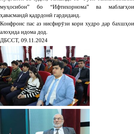
муҳосибон” бо “Ифтихорнома” ва маблағҳои
ҳавасмандӣ қадрдонӣ гардиданд.
Конфронс пас аз нисфирӯзи кори худро дар бахшҳои
алоҳида идома дод.
ДБССТ, 09.11.2024