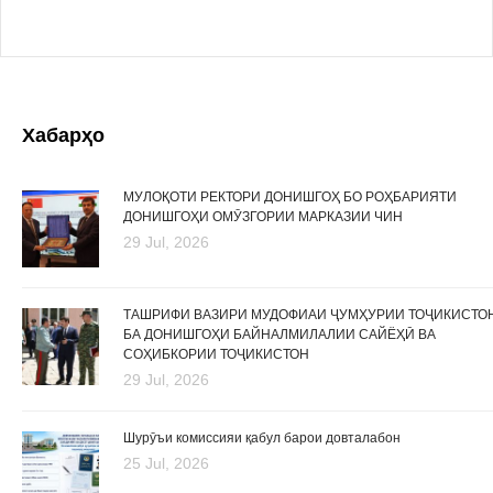
Хабарҳо
МУЛОҚОТИ РЕКТОРИ ДОНИШГОҲ БО РОҲБАРИЯТИ
ДОНИШГОҲИ ОМӮЗГОРИИ МАРКАЗИИ ЧИН
29 Jul, 2026
ТАШРИФИ ВАЗИРИ МУДОФИАИ ҶУМҲУРИИ ТОҶИКИСТО
БА ДОНИШГОҲИ БАЙНАЛМИЛАЛИИ САЙЁҲӢ ВА
СОҲИБКОРИИ ТОҶИКИСТОН
29 Jul, 2026
Шурӯъи комиссияи қабул барои довталабон
25 Jul, 2026