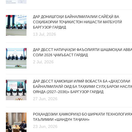
ДАР ДОНИШГОҲИ БАЙНАЛМИЛАЛИИ САЙЁҲӢ ВА
СОҲИБКОРИИ ТОҶИКИСТОН НИШАСТИ МАТБУОТӢ
БАРГУЗОР ГАРДИД
13 Jul, 2026
ДАР ДБССТ НАТИҶАҲОИ ФАЪОЛИЯТИ ШАШМОҲАИ АВВ
СОЛИ 2026 ҶАМЪБАСТ ГАРДИД
2 Jul, 2026
ДАР ДБССТ ҲАМОИШИ ИЛМӢ ВОБАСТА БА «ДАҲСОЛАИ
БАЙНАЛМИЛАЛӢ ОИД БА ТАҲКИМИ СУЛҲ БАРОИ НАСЛ
ОЯНДА (2027–2036)» БАРГУЗОР ГАРДИД
27 Jun, 2026
РОҲАНДОЗИИ ҲАМКОРИҲО БО ШИРКАТИ ТЕХНОЛОГИЯ
ТАЪЛИМИИ «ШАНДУН ТАҶИАН»
23 Jun, 2026