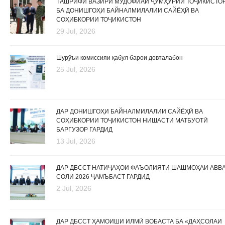
ТАШРИФИ ВАЗИРИ МУДОФИАИ ҶУМҲУРИИ ТОҶИКИСТО
БА ДОНИШГОҲИ БАЙНАЛМИЛАЛИИ САЙЁҲӢ ВА
СОҲИБКОРИИ ТОҶИКИСТОН
29 Jul, 2026
Шурӯъи комиссияи қабул барои довталабон
25 Jul, 2026
ДАР ДОНИШГОҲИ БАЙНАЛМИЛАЛИИ САЙЁҲӢ ВА
СОҲИБКОРИИ ТОҶИКИСТОН НИШАСТИ МАТБУОТӢ
БАРГУЗОР ГАРДИД
13 Jul, 2026
ДАР ДБССТ НАТИҶАҲОИ ФАЪОЛИЯТИ ШАШМОҲАИ АВВ
СОЛИ 2026 ҶАМЪБАСТ ГАРДИД
2 Jul, 2026
ДАР ДБССТ ҲАМОИШИ ИЛМӢ ВОБАСТА БА «ДАҲСОЛАИ