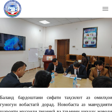
Баланд бардоштани сифати таҳсилот аз омилҳои
гуногун вобастагӣ дорад. Новобаста аз мавҷудияти
шароити мусоиди техникӣ ва таъмини ҷиҳозу маводи