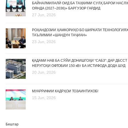
БАЙНАЛМИЛАЛӢ ОИД БА ТАҲКИМИ СУЛҲ БАРОИ НАСЛ
ОЯНДА (2027–2036)» БАРГУЗОР ГАРДИД
27 Jun, 2026
РОҲАНДОЗИИ ҲАМКОРИҲО БО ШИРКАТИ ТЕХНОЛОГИЯ
ТАЪЛИМИИ «ШАНДУН ТАҶИАН»
23 Jun, 2026
ҚАДАМИ НАВ БА СӮЙИ ДОНИШГОҲИ “САБЗ”: ДАР ДБССТ
НЕРУГОҲИ ОФТОБИИ 150 кВт БА ИСТИФОДА ДОДА ШУД
20 Jun, 2026
МУАРРИФИИ КАДРҲОИ ТОЗАИНТИХОБ!
15 Jun, 2026
Бештар