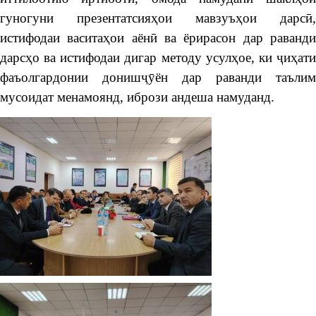
гуногуни презентатсияҳои мавзуъҳои дарсӣ,
истифодаи васитаҳои аёнӣ ва ёрирасон дар раванди
дарсҳо ва истифодаи дигар методу усулҳое, ки ҷиҳати
фаъолгардонии донишҷӯён дар раванди таълим
мусоидат менамоянд, ибрози андеша намуданд.