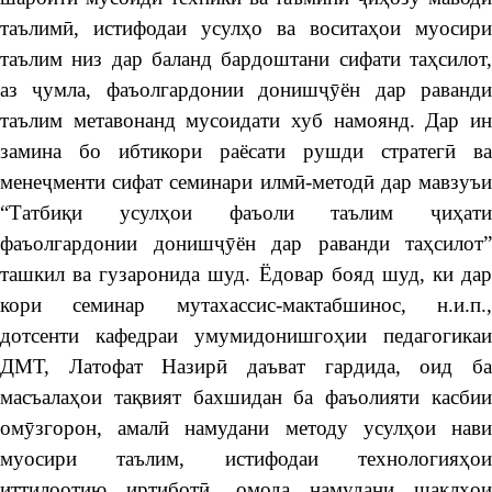
таълимӣ, истифодаи усулҳо ва воситаҳои муосири
таълим низ дар баланд бардоштани сифати таҳсилот,
аз ҷумла, фаъолгардонии донишҷӯён дар раванди
таълим метавонанд мусоидати хуб намоянд. Дар ин
замина бо ибтикори раёсати рушди стратегӣ ва
менеҷменти сифат семинари илмӣ-методӣ дар мавзуъи
“Татбиқи усулҳои фаъоли таълим ҷиҳати
фаъолгардонии донишҷӯён дар раванди таҳсилот”
ташкил ва гузаронида шуд. Ёдовар бояд шуд, ки дар
кори семинар мутахассис-мактабшинос, н.и.п.,
дотсенти кафедраи умумидонишгоҳии педагогикаи
ДМТ, Латофат Назирӣ даъват гардида, оид ба
масъалаҳои тақвият бахшидан ба фаъолияти касбии
омӯзгорон, амалӣ намудани методу усулҳои нави
муосири таълим, истифодаи технологияҳои
иттилоотию иртиботӣ, омода намудани шаклҳои