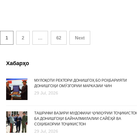
Posts
1
2
…
62
Next
navigation
Хабарҳо
МУЛОҚОТИ РЕКТОРИ ДОНИШГОҲ БО РОҲБАРИЯТИ
ДОНИШГОҲИ ОМӮЗГОРИИ МАРКАЗИИ ЧИН
29 Jul, 2026
ТАШРИФИ ВАЗИРИ МУДОФИАИ ҶУМҲУРИИ ТОҶИКИСТО
БА ДОНИШГОҲИ БАЙНАЛМИЛАЛИИ САЙЁҲӢ ВА
СОҲИБКОРИИ ТОҶИКИСТОН
29 Jul, 2026