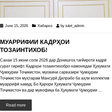
June 15, 2026
Хабархо
by
iutet_admin
МУАРРИФИИ КАДРҲОИ
ТОЗАИНТИХОБ!
Санаи 15 июни соли 2026 дар Донишгоҳ тағйироти кадрӣ
сурат гирифт. Кадрҳои тозаинтихобро намонядаи Ҳукумати
Ҷумҳурии Тоҷикистон, муовини сарвазири Ҷумҳурии
Тоҷикистон муҳтарам Мансурӣ Дилрабо ба аҳли коллектив
муаррифӣ намуд. Бо Қарори Ҳукумати Ҷумҳурии
Тоҷикистон ва дар мувофиқа ба Ҳукумати Ҷумҳурии
…
Read more