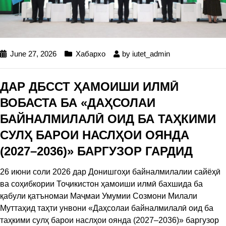
June 27, 2026
Хабархо
by
iutet_admin
ДАР ДБССТ ҲАМОИШИ ИЛМӢ
ВОБАСТА БА «ДАҲСОЛАИ
БАЙНАЛМИЛАЛӢ ОИД БА ТАҲКИМИ
СУЛҲ БАРОИ НАСЛҲОИ ОЯНДА
(2027–2036)» БАРГУЗОР ГАРДИД
26 июни соли 2026 дар Донишгоҳи байналмилалии сайёҳӣ
ва соҳибкории Тоҷикистон ҳамоиши илмӣ бахшида ба
қабули қатъномаи Маҷмаи Умумии Созмони Милали
Муттаҳид таҳти унвони «Даҳсолаи байналмилалӣ оид ба
таҳкими сулҳ барои наслҳои оянда (2027–2036)» баргузор