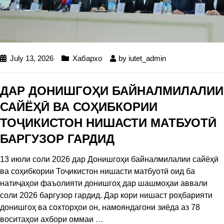
July 13, 2026
Хабархо
by
iutet_admin
ДАР ДОНИШГОҲИ БАЙНАЛМИЛАЛИИ
САЙЁҲӢ ВА СОҲИБКОРИИ
ТОҶИКИСТОН НИШАСТИ МАТБУОТӢ
БАРГУЗОР ГАРДИД
13 июли соли 2026 дар Донишгоҳи байналмилалии сайёҳӣ
ва соҳибкории Тоҷикистон нишасти матбуотӣ оид ба
натиҷаҳои фаъолияти донишгоҳ дар шашмоҳаи аввали
соли 2026 баргузор гардид. Дар кори нишаст роҳбарияти
донишгоҳ ва сохторҳои он, намояндагони зиёда аз 78
воситаҳои ахбори оммаи
…