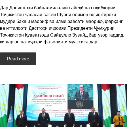
Дар Донишгоҳи байналмилалии сайёҳӣ ва соҳибкории
Тоҷикистон ҷаласаи васеи Шурои олимон бо иштироки
мудири бахши маориф ва илми раёсати маориф, фарҳанг
ва иттилооти Дастгоҳи иҷроияи Президенти Ҷумҳурии
Тоҷикистон Қувватзода Сайдулло Зувайд баргузор гардид,
ки дар он натиҷаҳои фаъолияти муассиса дар
…
Read more