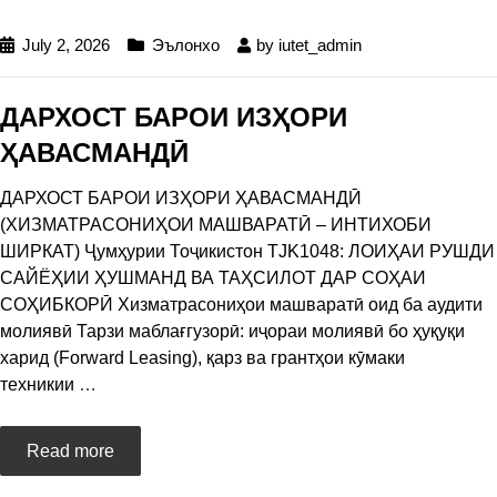
July 2, 2026
Эълонхо
by
iutet_admin
ДАРХОСТ БАРОИ ИЗҲОРИ
ҲАВАСМАНДӢ
ДАРХОСТ БАРОИ ИЗҲОРИ ҲАВАСМАНДӢ
(ХИЗМАТРАСОНИҲОИ МАШВАРАТӢ – ИНТИХОБИ
ШИРКАТ) Ҷумҳурии Тоҷикистон TJK1048: ЛОИҲАИ РУШДИ
САЙЁҲИИ ҲУШМАНД ВА ТАҲСИЛОТ ДАР СОҲАИ
СОҲИБКОРӢ Хизматрасониҳои машваратӣ оид ба аудити
молиявӣ Тарзи маблағгузорӣ: иҷораи молиявӣ бо ҳуқуқи
харид (Forward Leasing), қарз ва грантҳои кӯмаки
техникии
…
Read more