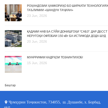
РОҲАНДОЗИИ ҲАМКОРИҲО БО ШИРКАТИ ТЕХНОЛОГИЯ
ТАЪЛИМИИ «ШАНДУН ТАҶИАН»
23 Jun, 2026
ҚАДАМИ НАВ БА СӮЙИ ДОНИШГОҲИ “САБЗ”: ДАР ДБССТ
НЕРУГОҲИ ОФТОБИИ 150 кВт БА ИСТИФОДА ДОДА ШУД
20 Jun, 2026
МУАРРИФИИ КАДРҲОИ ТОЗАИНТИХОБ!
15 Jun, 2026
Бештар
Ҷумҳурии Тоҷикистон, 734055, ш. Душанбе, х. Борбад,
48/5