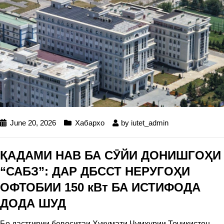
June 20, 2026
Хабархо
by
iutet_admin
ҚАДАМИ НАВ БА СӮЙИ ДОНИШГОҲИ
“САБЗ”: ДАР ДБССТ НЕРУГОҲИ
ОФТОБИИ 150 кВт БА ИСТИФОДА
ДОДА ШУД
Бо дастгирии бевоситаи Ҳукумати Ҷумҳурии Тоҷикистон,