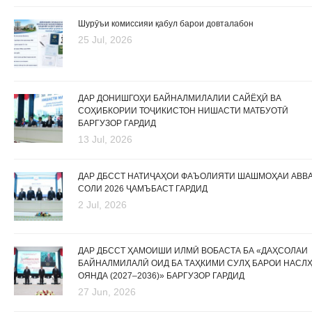
Шурӯъи комиссияи қабул барои довталабон
25 Jul, 2026
ДАР ДОНИШГОҲИ БАЙНАЛМИЛАЛИИ САЙЁҲӢ ВА
СОҲИБКОРИИ ТОҶИКИСТОН НИШАСТИ МАТБУОТӢ
БАРГУЗОР ГАРДИД
13 Jul, 2026
ДАР ДБССТ НАТИҶАҲОИ ФАЪОЛИЯТИ ШАШМОҲАИ АВВ
СОЛИ 2026 ҶАМЪБАСТ ГАРДИД
2 Jul, 2026
ДАР ДБССТ ҲАМОИШИ ИЛМӢ ВОБАСТА БА «ДАҲСОЛАИ
БАЙНАЛМИЛАЛӢ ОИД БА ТАҲКИМИ СУЛҲ БАРОИ НАСЛ
ОЯНДА (2027–2036)» БАРГУЗОР ГАРДИД
27 Jun, 2026