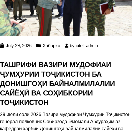
July 29, 2026
Хабархо
by
iutet_admin
ТАШРИФИ ВАЗИРИ МУДОФИАИ
ҶУМҲУРИИ ТОҶИКИСТОН БА
ДОНИШГОҲИ БАЙНАЛМИЛАЛИИ
САЙЁҲӢ ВА СОҲИБКОРИИ
ТОҶИКИСТОН
29 июли соли 2026 Вазири мудофиаи Ҷумҳурии Тоҷикистон
генерал-полковник Собирзода Эмомалӣ Абдураҳим аз
кафедраи ҳарбии Донишгоҳи байналмилалии сайёҳӣ ва