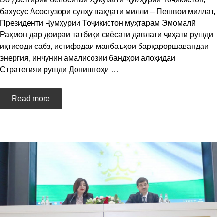
бахусус Асосгузори сулҳу ваҳдати миллӣ – Пешвои миллат,
Президенти Ҷумҳурии Тоҷикистон муҳтарам Эмомалӣ
Раҳмон дар доираи татбиқи сиёсати давлатӣ ҷиҳати рушди
иқтисоди сабз, истифодаи манбаъҳои барқароршавандаи
энергия, инчунин амалисозии бандҳои алоҳидаи
Стратегияи рушди Донишгоҳи
…
Read more