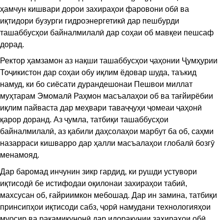
ҳамчун кишвари дорои захираҳои фаровони обӣ ва
иқтидори бузурги гидроэнергетикӣ дар пешбурди
ташаббусҳои байналмилалӣ дар соҳаи об мавқеи пешсаф
дорад.
Ректор ҳамзамон аз нақши ташаббусҳои ҷаҳонии Ҷумҳурии
Тоҷикистон дар соҳаи обу иқлим ёдовар шуда, таъкид
намуд, ки бо сиёсати дурандешонаи Пешвои миллат
муҳтарам Эмомалӣ Раҳмон масъалаҳои об ва тағйирёбии
иқлим пайваста дар меҳвари таваҷҷуҳи ҷомеаи ҷаҳонӣ
қарор доранд. Аз ҷумла, татбиқи ташаббусҳои
байналмилалӣ, аз қабили даҳсолаҳои марбут ба об, саҳми
назарраси кишварро дар ҳалли масъалаҳои глобалӣ бозгӯ
менамояд.
Дар баромад инчунин зикр гардид, ки рушди устувори
иқтисодӣ бе истифодаи оқилонаи захираҳои табиӣ,
махсусан об, ғайриимкон мебошад. Дар ин замина, татбиқи
принсипҳои иқтисоди сабз, ҷорӣ намудани технологияҳои
муосир ва рақамикунонӣ дар идоракунии захираҳои обӣ,