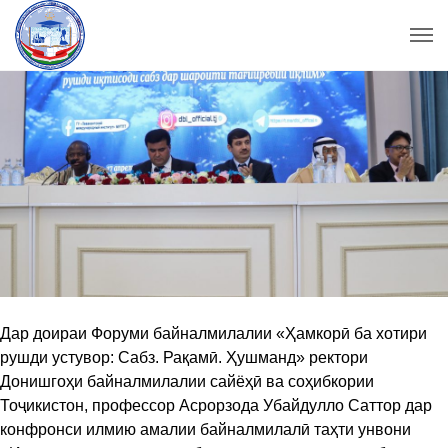
Дар доираи Форуми байналмилалии «Ҳамкорӣ ба хотири
рушди устувор: Сабз. Рақамӣ. Ҳушманд» ректори
Донишгоҳи байналмилалии сайёҳӣ ва соҳибкории
Тоҷикистон, профессор Асрорзода Убайдулло Саттор дар
конфронси илмию амалии байналмилалӣ таҳти унвони