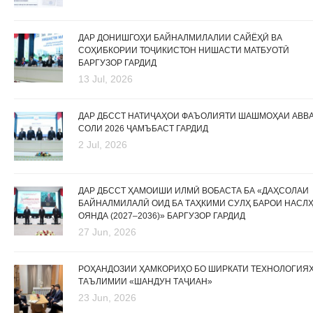
ДАР ДОНИШГОҲИ БАЙНАЛМИЛАЛИИ САЙЁҲӢ ВА
СОҲИБКОРИИ ТОҶИКИСТОН НИШАСТИ МАТБУОТӢ
БАРГУЗОР ГАРДИД
13 Jul, 2026
ДАР ДБССТ НАТИҶАҲОИ ФАЪОЛИЯТИ ШАШМОҲАИ АВВ
СОЛИ 2026 ҶАМЪБАСТ ГАРДИД
2 Jul, 2026
ДАР ДБССТ ҲАМОИШИ ИЛМӢ ВОБАСТА БА «ДАҲСОЛАИ
БАЙНАЛМИЛАЛӢ ОИД БА ТАҲКИМИ СУЛҲ БАРОИ НАСЛ
ОЯНДА (2027–2036)» БАРГУЗОР ГАРДИД
27 Jun, 2026
РОҲАНДОЗИИ ҲАМКОРИҲО БО ШИРКАТИ ТЕХНОЛОГИЯ
ТАЪЛИМИИ «ШАНДУН ТАҶИАН»
23 Jun, 2026