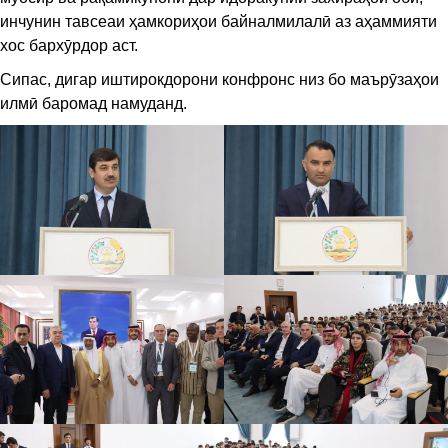
инчунин тавсеаи ҳамкориҳои байналмилалӣ аз аҳаммияти
хос бархӯрдор аст.
Сипас, дигар иштирокдорони конфронс низ бо маърӯзаҳои
илмӣ баромад намуданд.