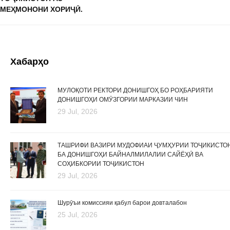
МЕҲМОНОНИ ХОРИҶӢ.
Хабарҳо
МУЛОҚОТИ РЕКТОРИ ДОНИШГОҲ БО РОҲБАРИЯТИ
ДОНИШГОҲИ ОМӮЗГОРИИ МАРКАЗИИ ЧИН
29 Jul, 2026
ТАШРИФИ ВАЗИРИ МУДОФИАИ ҶУМҲУРИИ ТОҶИКИСТО
БА ДОНИШГОҲИ БАЙНАЛМИЛАЛИИ САЙЁҲӢ ВА
СОҲИБКОРИИ ТОҶИКИСТОН
29 Jul, 2026
Шурӯъи комиссияи қабул барои довталабон
25 Jul, 2026