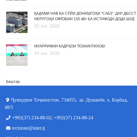
ҚАДАМИ НАВ БА СӮЙИ ДОНИШГОҲИ “САБЗ”: ДАР ДБССТ
НЕРУГОҲИ ОФТОБИИ 150 кВт БА ИСТИФОДА ДОДА ШУД
20 Jun, 2026
МУАРРИФИИ КАДРҲОИ ТОЗАИНТИХОБ!
15 Jun, 2026
Бештар
Ҷумҳурии Тоҷикистон, 734055, ш. Душанбе, х. Борбад,
48/5
+992(37) 234-88-02; +992(37) 234-88-24
rectorate@iutet.tj