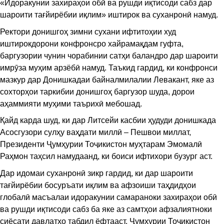
«Идоракунии захираҳои обӣ ва рушди иқтисоди сабз дар
шароити тағйирёбии иқлим» иштирок ва суханронӣ намуд.
Ректори донишгоҳ зимни сухани ифтитоҳии худ
иштирокдорони конфронсро хайрамақдам гуфта,
баргузории чунин чорабинии сатҳи баландро дар шароити
имрӯза муҳим арзёбӣ намуд. Таъкид гардид, ки конфронси
мазкур дар Донишкадаи байналмилалии Левакант, яке аз
сохторҳои таркибии донишгоҳ баргузор шуда, дорои
аҳаммияти муҳими таърихӣ мебошад.
Қайд карда шуд, ки дар Литсейи касбии ҳудуди донишкада
Асосгузори сулҳу ваҳдати миллӣ – Пешвои миллат,
Президенти Ҷумҳурии Тоҷикистон муҳтарам Эмомалӣ
Раҳмон таҳсил намудаанд, ки боиси ифтихори бузург аст.
Дар идомаи суханронӣ зикр гардид, ки дар шароити
тағйирёбии босуръати иқлим ва афзоиши таҳдидҳои
глобалӣ масъалаи идоракунии самараноки захираҳои обӣ
ва рушди иқтисоди сабз ба яке аз самтҳои афзалиятноки
сиёсати давлатҳо табдил ёфтааст. Ҷумҳурии Тоҷикистон