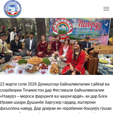
22 марти соли 2026 Донишгоҳи байналмилалии сайёҳӣ ва
соҳибкории Тоҷикистон дар Фестивали байналмилалии
«Наврӯз – мероси фарҳангӣ ва ҷаҳонгардӣ», ки дар Боғи
Ирами шаҳри Душанбе баргузор гардид, иштироки
фаъолона намуд. Дар доираи ин чорабинии бошукӯҳ гӯшаи