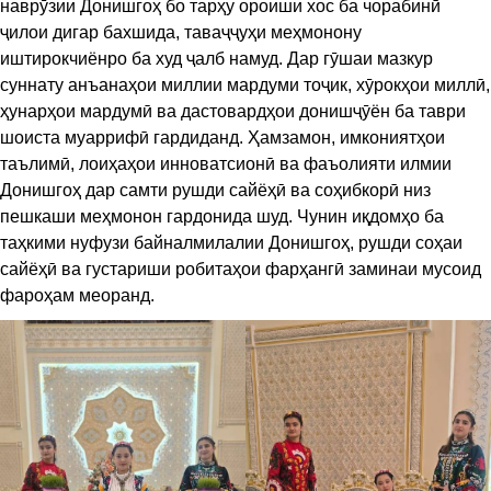
наврӯзии Донишгоҳ бо тарҳу ороиши хос ба чорабинӣ
ҷилои дигар бахшида, таваҷҷуҳи меҳмонону
иштирокчиёнро ба худ ҷалб намуд. Дар гӯшаи мазкур
суннату анъанаҳои миллии мардуми тоҷик, хӯрокҳои миллӣ,
ҳунарҳои мардумӣ ва дастовардҳои донишҷӯён ба таври
шоиста муаррифӣ гардиданд. Ҳамзамон, имкониятҳои
таълимӣ, лоиҳаҳои инноватсионӣ ва фаъолияти илмии
Донишгоҳ дар самти рушди сайёҳӣ ва соҳибкорӣ низ
пешкаши меҳмонон гардонида шуд. Чунин иқдомҳо ба
таҳкими нуфузи байналмилалии Донишгоҳ, рушди соҳаи
сайёҳӣ ва густариши робитаҳои фарҳангӣ заминаи мусоид
фароҳам меоранд.