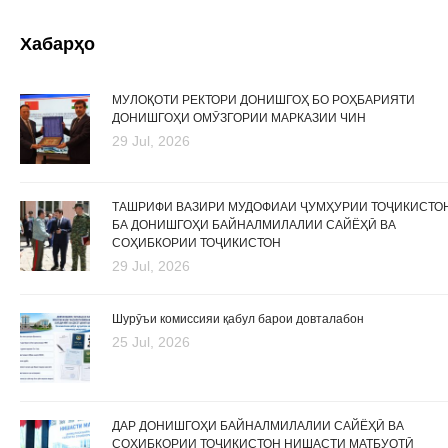
Хабарҳо
МУЛОҚОТИ РЕКТОРИ ДОНИШГОҲ БО РОҲБАРИЯТИ
ДОНИШГОҲИ ОМӮЗГОРИИ МАРКАЗИИ ЧИН
29 Jul, 2026
ТАШРИФИ ВАЗИРИ МУДОФИАИ ҶУМҲУРИИ ТОҶИКИСТО
БА ДОНИШГОҲИ БАЙНАЛМИЛАЛИИ САЙЁҲӢ ВА
СОҲИБКОРИИ ТОҶИКИСТОН
29 Jul, 2026
Шурӯъи комиссияи қабул барои довталабон
25 Jul, 2026
ДАР ДОНИШГОҲИ БАЙНАЛМИЛАЛИИ САЙЁҲӢ ВА
СОҲИБКОРИИ ТОҶИКИСТОН НИШАСТИ МАТБУОТӢ