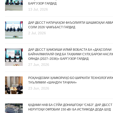
БАРГУЗОР ГАРДИД
13 Jul, 2026
ДАР ДБССТ НАТИҶАҲОИ ФАЪОЛИЯТИ ШАШМОҲАИ АВВ
СОЛИ 2026 ҶАМЪБАСТ ГАРДИД
2 Jul, 2026
ДАР ДБССТ ҲАМОИШИ ИЛМӢ ВОБАСТА БА «ДАҲСОЛАИ
БАЙНАЛМИЛАЛӢ ОИД БА ТАҲКИМИ СУЛҲ БАРОИ НАСЛ
ОЯНДА (2027–2036)» БАРГУЗОР ГАРДИД
27 Jun, 2026
РОҲАНДОЗИИ ҲАМКОРИҲО БО ШИРКАТИ ТЕХНОЛОГИЯ
ТАЪЛИМИИ «ШАНДУН ТАҶИАН»
23 Jun, 2026
ҚАДАМИ НАВ БА СӮЙИ ДОНИШГОҲИ “САБЗ”: ДАР ДБССТ
НЕРУГОҲИ ОФТОБИИ 150 кВт БА ИСТИФОДА ДОДА ШУД