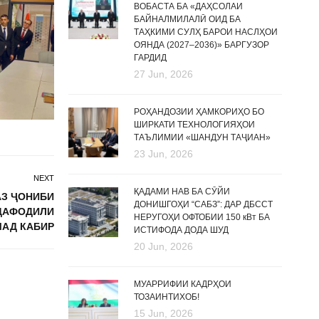
ВОБАСТА БА «ДАҲСОЛАИ
БАЙНАЛМИЛАЛӢ ОИД БА
ТАҲКИМИ СУЛҲ БАРОИ НАСЛҲОИ
ОЯНДА (2027–2036)» БАРГУЗОР
ГАРДИД
27 Jun, 2026
РОҲАНДОЗИИ ҲАМКОРИҲО БО
ШИРКАТИ ТЕХНОЛОГИЯҲОИ
ТАЪЛИМИИ «ШАНДУН ТАҶИАН»
23 Jun, 2026
NEXT
ҚАДАМИ НАВ БА СӮЙИ
АЗ ҶОНИБИ
ДОНИШГОҲИ “САБЗ”: ДАР ДБССТ
ДАФОДИЛИ
НЕРУГОҲИ ОФТОБИИ 150 кВт БА
АД КАБИР
ИСТИФОДА ДОДА ШУД
20 Jun, 2026
МУАРРИФИИ КАДРҲОИ
ТОЗАИНТИХОБ!
15 Jun, 2026