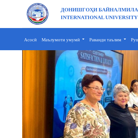
ДОНИШГОҲИ БАЙНАЛМИЛАЛ
INTERNATIONAL UNIVERSITY
Асосӣ
Маълумоти умумӣ
Раванди таълим
Руш