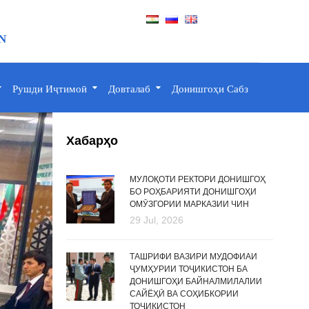
N
Рушди Иҷтимоӣ
Довталаб
Донишгоҳи Сабз
Хабарҳо
МУЛОҚОТИ РЕКТОРИ ДОНИШГОҲ
БО РОҲБАРИЯТИ ДОНИШГОҲИ
ОМӮЗГОРИИ МАРКАЗИИ ЧИН
29 Jul, 2026
ТАШРИФИ ВАЗИРИ МУДОФИАИ
ҶУМҲУРИИ ТОҶИКИСТОН БА
ДОНИШГОҲИ БАЙНАЛМИЛАЛИИ
САЙЁҲӢ ВА СОҲИБКОРИИ
ТОҶИКИСТОН