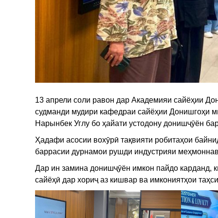
​13 апрели соли равон дар Академияи сайёҳии Д
судманди мудири кафедраи сайёҳии Донишгоҳи м
Нарынбек Углу бо ҳайати устодону донишҷӯён бар
​Ҳадафи асосии вохӯрӣ тақвияти робитаҳои байни
баррасии дурнамои рушди индустрияи меҳмоннаво
Дар ин замина донишҷӯён имкон пайдо карданд, к
сайёҳӣ дар хориҷ аз кишвар ва имкониятҳои таҳс