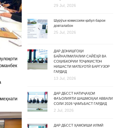
29 Jul, 2026
Шурӯъи комиссияи қабул барои
довталабон
25 Jul, 2026
ДАР ДОНИШГОҲИ
БАЙНАЛМИЛАЛИИ САЙЁҲӢ ВА
мулоқоти
СОҲИБКОРИИ ТОҶИКИСТОН
урманбек
НИШАСТИ МАТБУОТӢ БАРГУЗОР
ГАРДИД
13 Jul, 2026
а
ДАР ДБССТ НАТИҶАҲОИ
 меҳнати
ФАЪОЛИЯТИ ШАШМОҲАИ АВВАЛИ
СОЛИ 2026 ҶАМЪБАСТ ГАРДИД
2 Jul, 2026
ДАР ДБССТ ҲАМОИШИ ИЛМӢ