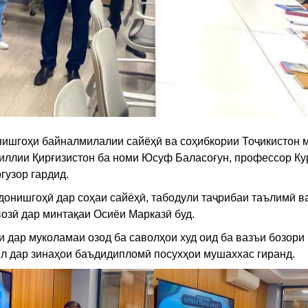
онишгоҳи байналмилалии сайёҳӣ ва соҳибкории Тоҷикистон 
иллии Қирғизистон ба номи Юсуф Баласоғун, профессор К
гузор гардид.
донишгоҳӣ дар соҳаи сайёҳӣ, табодули таҷрибаи таълимӣ в
зӣ дар минтақаи Осиёи Марказӣ буд.
и дар муколамаи озод ба саволҳои худ оид ба вазъи бозори
ил дар зинаҳои баъдидипломӣ посухҳои мушаххас гиранд.