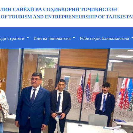
ИИ САЙЁҲӢ ВА СОҲИБКОРИИ ТОҶИКИСТОН
 OF TOURISM AND ENTREPRENEURSHIP OF TAJIKISTA
ди стратегӣ
Илм ва инноватсия
Робитаҳои байналмилалӣ