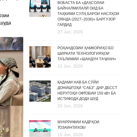
ВОБАСТА БА «ДАҲСОЛАИ
БАЙНАЛМИЛАЛӢ ОИД БА
ТАҲКИМИ СУЛҲ БАРОИ НАСЛҲОИ
озии
ОЯНДА (2027–2036)» БАРГУЗОР
дшуда
ГАРДИД
27 Jun, 2026
РОҲАНДОЗИИ ҲАМКОРИҲО БО
ШИРКАТИ ТЕХНОЛОГИЯҲОИ
ТАЪЛИМИИ «ШАНДУН ТАҶИАН»
23 Jun, 2026
ҚАДАМИ НАВ БА СӮЙИ
ДОНИШГОҲИ “САБЗ”: ДАР ДБССТ
НЕРУГОҲИ ОФТОБИИ 150 кВт БА
ИСТИФОДА ДОДА ШУД
20 Jun, 2026
МУАРРИФИИ КАДРҲОИ
ТОЗАИНТИХОБ!
15 Jun, 2026