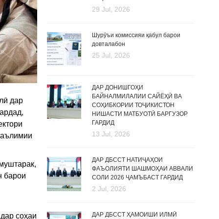
29 Jul, 2026
Шурӯъи комиссияи қабул барои
довталабон
25 Jul, 2026
ДАР ДОНИШГОҲИ
БАЙНАЛМИЛАЛИИ САЙЁҲӢ ВА
лӣ дар
СОҲИБКОРИИ ТОҶИКИСТОН
ардад,
НИШАСТИ МАТБУОТӢ БАРГУЗОР
ГАРДИД
ектори
13 Jul, 2026
 таълимии
ДАР ДБССТ НАТИҶАҲОИ
муштарак,
ФАЪОЛИЯТИ ШАШМОҲАИ АВВАЛИ
н барои
СОЛИ 2026 ҶАМЪБАСТ ГАРДИД
2 Jul, 2026
ДАР ДБССТ ҲАМОИШИ ИЛМӢ
 дар соҳаи