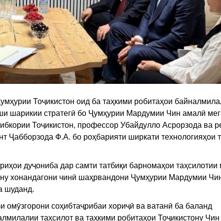
Ҷумҳурии Тоҷикистон оид ба таҳкими робитаҳои байналмила
ши шарикии стратегӣ бо Ҷумҳурии Мардумии Чин амалӣ мег
ибкории Тоҷикистон, профессор Убайдулло Асрорзода ва р
нт Ҷабборзода Ф.А. бо роҳбарияти ширкати технологияҳои
риҳои дуҷониба дар самти татбиқи барномаҳои таҳсилотии 
ёну хонандагони чинӣ шаҳрвандони Ҷумҳурии Мардумии Чи
а шуданд.
би омӯзгорони соҳибтаҷрибаи хориҷӣ ва ватанӣ ба баланд
лмилалии таҳсилот ва таҳкими робитаҳои Тоҷикистону Чин