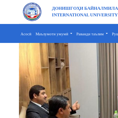
ДОНИШГОҲИ БАЙНАЛМИЛАЛ
INTERNATIONAL UNIVERSITY
Асосӣ
Маълумоти умумӣ
Раванди таълим
Руш