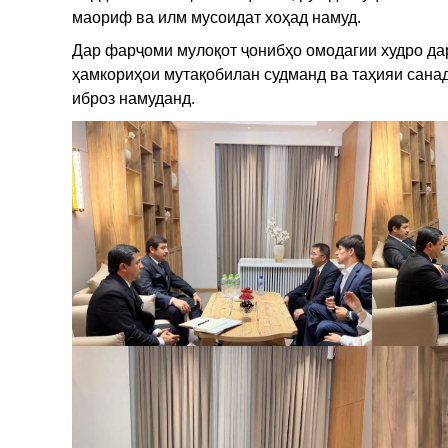
маориф ва илм мусоидат хоҳад намуд.
Дар фарҷоми мулоқот ҷонибҳо омодагии худро да
ҳамкориҳои мутақобилан судманд ва таҳияи сана
иброз намуданд.