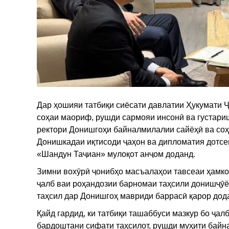
Дар ҳошияи татбиқи сиёсати давлатии Ҳукумати 
соҳаи маориф, рушди сармояи инсонӣ ва густари
ректори Донишгоҳи байналмилалии сайёҳӣ ва соҳ
Донишкадаи иқтисоди ҷаҳон ва дипломатия дотсе
«Шандун Таҷиан» мулоқот анҷом доданд.
Зимни вохӯрӣ ҷонибҳо масъалаҳои тавсеаи ҳамко
ҷалб ваи роҳандозии барномаи таҳсили донишҷӯ
таҳсил дар Донишгоҳ мавриди баррасӣ қарор дод
Қайд гардид, ки татбиқи ташаббуси мазкур бо ҷал
бардоштани сифати таҳсилот, рушди муҳити байна