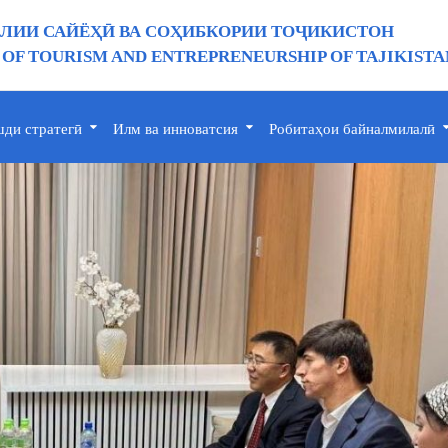
ИИ САЙЁҲӢ ВА СОҲИБКОРИИ ТОҶИКИСТОН
 OF TOURISM AND ENTREPRENEURSHIP OF TAJIKISTA
ди стратегӣ
Илм ва инноватсия
Робитаҳои байналмилалӣ