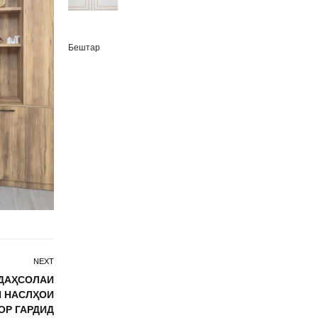
Бештар
NEXT
«ДАҲСОЛАИ
И НАСЛҲОИ
ЗОР ГАРДИД