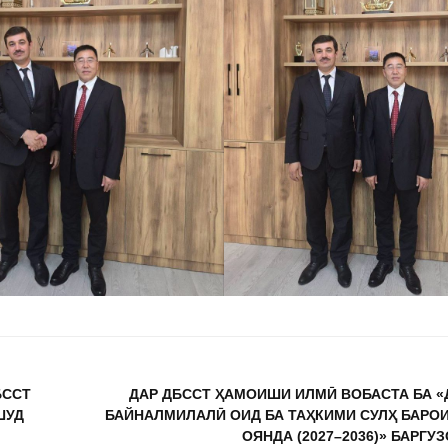
БССТ
ДАР ДБССТ ҲАМОИШИ ИЛМӢ ВОБАСТА БА 
ШУД
БАЙНАЛМИЛАЛӢ ОИД БА ТАҲКИМИ СУЛҲ БАРО
ОЯНДА (2027–2036)» БАРГУ