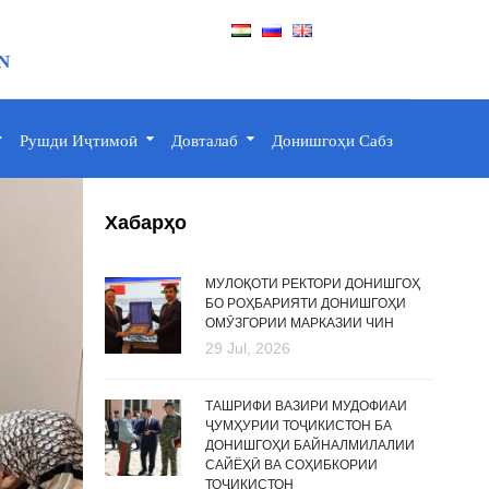
N
Рушди Иҷтимоӣ
Довталаб
Донишгоҳи Сабз
Хабарҳо
МУЛОҚОТИ РЕКТОРИ ДОНИШГОҲ
БО РОҲБАРИЯТИ ДОНИШГОҲИ
ОМӮЗГОРИИ МАРКАЗИИ ЧИН
29 Jul, 2026
ТАШРИФИ ВАЗИРИ МУДОФИАИ
ҶУМҲУРИИ ТОҶИКИСТОН БА
ДОНИШГОҲИ БАЙНАЛМИЛАЛИИ
САЙЁҲӢ ВА СОҲИБКОРИИ
ТОҶИКИСТОН