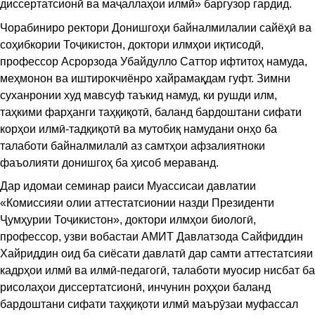
диссертатсионӣ ва маҷаллаҳои илмӣ» баргузор гардид.
Чорабиниро ректори Донишгоҳи байналмилалии сайёҳӣ ва
соҳибкории Тоҷикистон, доктори илмҳои иқтисодӣ,
профессор Асрорзода Убайдулло Саттор ифтитоҳ намуда,
меҳмонон ва иштирокчиёнро хайрамақдам гуфт. Зимни
суханронии худ мавсуф таъкид намуд, ки рушди илм,
таҳкими фарҳанги таҳқиқотӣ, баланд бардоштани сифати
корҳои илмӣ-тадқиқотӣ ва мутобиқ намудани онҳо ба
талаботи байналмилалӣ аз самтҳои афзалиятноки
фаъолияти донишгоҳ ба ҳисоб мераванд.
Дар идомаи семинар раиси Муассисаи давлатии
«Комиссияи олии аттестатсионии назди Президенти
Ҷумҳурии Тоҷикистон», доктори илмҳои биологӣ,
профессор, узви вобастаи АМИТ Давлатзода Сайфиддин
Хайриддин оид ба сиёсати давлатӣ дар самти аттестатсияи
кадрҳои илмӣ ва илмӣ-педагогӣ, талаботи муосир нисбат ба
рисолаҳои диссертатсионӣ, инчунин роҳҳои баланд
бардоштани сифати таҳқиқоти илмӣ маърӯзаи муфассал