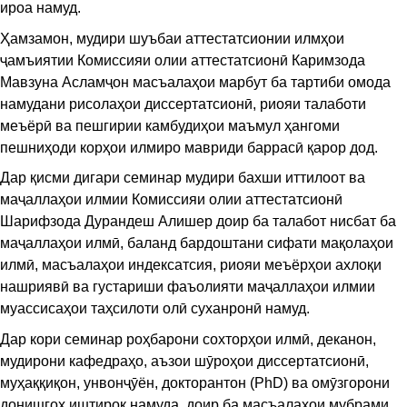
ироа намуд.
Ҳамзамон, мудири шуъбаи аттестатсионии илмҳои
ҷамъиятии Комиссияи олии аттестатсионӣ Каримзода
Мавзуна Асламҷон масъалаҳои марбут ба тартиби омода
намудани рисолаҳои диссертатсионӣ, риояи талаботи
меъёрӣ ва пешгирии камбудиҳои маъмул ҳангоми
пешниҳоди корҳои илмиро мавриди баррасӣ қарор дод.
Дар қисми дигари семинар мудири бахши иттилоот ва
маҷаллаҳои илмии Комиссияи олии аттестатсионӣ
Шарифзода Дурандеш Алишер доир ба талабот нисбат ба
маҷаллаҳои илмӣ, баланд бардоштани сифати мақолаҳои
илмӣ, масъалаҳои индексатсия, риояи меъёрҳои ахлоқи
нашриявӣ ва густариши фаъолияти маҷаллаҳои илмии
муассисаҳои таҳсилоти олӣ суханронӣ намуд.
Дар кори семинар роҳбарони сохторҳои илмӣ, деканон,
мудирони кафедраҳо, аъзои шӯроҳои диссертатсионӣ,
муҳаққиқон, унвонҷӯён, докторантон (PhD) ва омӯзгорони
донишгоҳ иштирок намуда, доир ба масъалаҳои мубрами