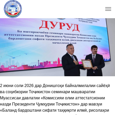
2 июни соли 2026 дар Донишгоҳи байналмилалии сайёҳӣ
ва соҳибкории Тоҷикистон семинари машваратии
Муассисаи давлатии «Комиссияи олии аттестатсионии
назди Президенти Ҷумҳурии Тоҷикистон» дар мавзуи
«Баланд бардоштани сифати таҳқиқоти илмӣ, рисолаҳои