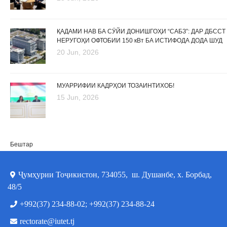
ҚАДАМИ НАВ БА СӮЙИ ДОНИШГОҲИ “САБЗ”: ДАР ДБССТ
НЕРУГОҲИ ОФТОБИИ 150 кВт БА ИСТИФОДА ДОДА ШУД
20 Jun, 2026
МУАРРИФИИ КАДРҲОИ ТОЗАИНТИХОБ!
15 Jun, 2026
Бештар
Ҷумҳурии Тоҷикистон, 734055, ш. Душанбе, х. Борбад,
48/5
+992(37) 234-88-02; +992(37) 234-88-24
rectorate@iutet.tj