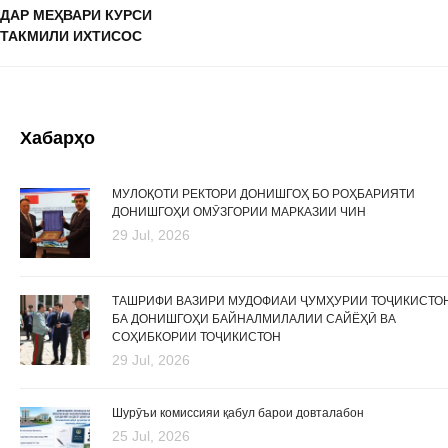
ДАР МЕҲВАРИ КУРСИ
ТАКМИЛИ ИХТИСОС
Хабарҳо
МУЛОҚОТИ РЕКТОРИ ДОНИШГОҲ БО РОҲБАРИЯТИ
ДОНИШГОҲИ ОМӮЗГОРИИ МАРКАЗИИ ЧИН
29 Jul, 2026
ТАШРИФИ ВАЗИРИ МУДОФИАИ ҶУМҲУРИИ ТОҶИКИСТО
БА ДОНИШГОҲИ БАЙНАЛМИЛАЛИИ САЙЁҲӢ ВА
СОҲИБКОРИИ ТОҶИКИСТОН
29 Jul, 2026
Шурӯъи комиссияи қабул барои довталабон
25 Jul, 2026