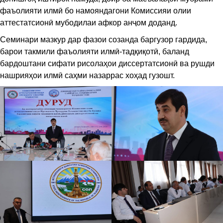
фаъолияти илмӣ бо намояндагони Комиссияи олии
аттестатсионӣ мубодилаи афкор анҷом доданд.
Семинари мазкур дар фазои созанда баргузор гардида,
барои такмили фаъолияти илмӣ-тадқиқотӣ, баланд
бардоштани сифати рисолаҳои диссертатсионӣ ва рушди
нашрияҳои илмӣ саҳми назаррас хоҳад гузошт.