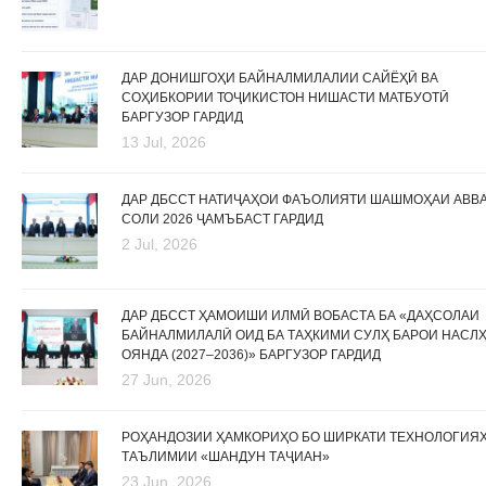
ДАР ДОНИШГОҲИ БАЙНАЛМИЛАЛИИ САЙЁҲӢ ВА
СОҲИБКОРИИ ТОҶИКИСТОН НИШАСТИ МАТБУОТӢ
БАРГУЗОР ГАРДИД
13 Jul, 2026
ДАР ДБССТ НАТИҶАҲОИ ФАЪОЛИЯТИ ШАШМОҲАИ АВВ
СОЛИ 2026 ҶАМЪБАСТ ГАРДИД
2 Jul, 2026
ДАР ДБССТ ҲАМОИШИ ИЛМӢ ВОБАСТА БА «ДАҲСОЛАИ
БАЙНАЛМИЛАЛӢ ОИД БА ТАҲКИМИ СУЛҲ БАРОИ НАСЛ
ОЯНДА (2027–2036)» БАРГУЗОР ГАРДИД
27 Jun, 2026
РОҲАНДОЗИИ ҲАМКОРИҲО БО ШИРКАТИ ТЕХНОЛОГИЯ
ТАЪЛИМИИ «ШАНДУН ТАҶИАН»
23 Jun, 2026