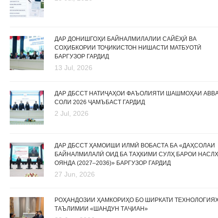
ДАР ДОНИШГОҲИ БАЙНАЛМИЛАЛИИ САЙЁҲӢ ВА
СОҲИБКОРИИ ТОҶИКИСТОН НИШАСТИ МАТБУОТӢ
БАРГУЗОР ГАРДИД
13 Jul, 2026
ДАР ДБССТ НАТИҶАҲОИ ФАЪОЛИЯТИ ШАШМОҲАИ АВВ
СОЛИ 2026 ҶАМЪБАСТ ГАРДИД
2 Jul, 2026
ДАР ДБССТ ҲАМОИШИ ИЛМӢ ВОБАСТА БА «ДАҲСОЛАИ
БАЙНАЛМИЛАЛӢ ОИД БА ТАҲКИМИ СУЛҲ БАРОИ НАСЛ
ОЯНДА (2027–2036)» БАРГУЗОР ГАРДИД
27 Jun, 2026
РОҲАНДОЗИИ ҲАМКОРИҲО БО ШИРКАТИ ТЕХНОЛОГИЯ
ТАЪЛИМИИ «ШАНДУН ТАҶИАН»