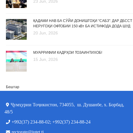
23 Jun, 2026
ҚАДАМИ НАВ БА СӮЙИ ДОНИШГОҲИ “САБЗ”: ДАР ДБССТ
НЕРУГОҲИ ОФТОБИИ 150 кВт БА ИСТИФОДА ДОДА ШУД
20 Jun, 2026
МУАРРИФИИ КАДРҲОИ ТОЗАИНТИХОБ!
15 Jun, 2026
Бештар
Ҷумҳурии Тоҷикистон, 734055, ш. Душанбе, х. Борбад,
48/5
+992(37) 234-88-02; +992(37) 234-88-24
rectorate@iutet.tj