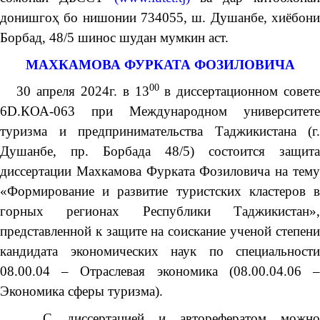
донишгоҳ бо нишонии 734055, ш. Душанбе, хиёбони
Борбад, 48/5 шинос шудан мумкин аст.
МАХКАМОВА ФУРКАТА ФОЗИЛОВИЧА
00
30 апреля 2024г. в 13
в диссертационном совет
6D.КОА-063 при Международном университете
туризма и предпринимательства Таджикистана (г.
Душанбе, пр. Борбада 48/5) состоится защита
диссертации Махкамова Фурката Фозиловича на тему
«Формирование и развитие туристских кластеров в
горных регионах Республики Таджикистан»,
представленной к защите на соискание ученой степени
кандидата экономических наук по специальности
08.00.04 – Отраслевая экономика (08.00.04.06 –
Экономика сферы туризма).
С диссертацией и авторефератом можно