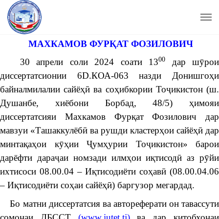
МАХКАМОВ ФУРҚАТ ФОЗИЛОВИЧ
00
30 апрели соли 2024 соати 13
дар шӯрои
диссертатсионии 6D.КОА-063 назди Донишгоҳи
байналмилалии сайёҳӣ ва соҳибкории Тоҷикистон (ш.
Душанбе, хиёбони Борбад, 48/5) ҳимояи
диссертатсияи Махкамов Фурқат Фозилович дар
мавзуи «Ташаккулёбӣ ва рушди кластерҳои сайёҳӣ дар
минтақаҳои кӯҳии Ҷумҳурии Тоҷикистон» барои
дарёфти дараҷаи номзади илмҳои иқтисодӣ аз рӯйи
ихтисоси 08.00.04 – Иқтисодиёти соҳавӣ (08.00.04.06
– Иқтисодиёти соҳаи сайёҳӣ) баргузор мегардад.
Бо матни диссертатсия ва автореферати он тавассути
сомонаи ДБССТ
(
www.iutet.tj
)
ва дар китобхона