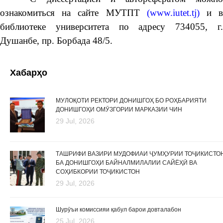
ознакомиться на сайте МУТПТ
(
www.iutet.tj
)
и 
библиотеке университета по адресу 734055, г.
Душанбе, пр. Борбада 48/5.
Хабарҳо
МУЛОҚОТИ РЕКТОРИ ДОНИШГОҲ БО РОҲБАРИЯТИ
ДОНИШГОҲИ ОМӮЗГОРИИ МАРКАЗИИ ЧИН
29 Jul, 2026
ТАШРИФИ ВАЗИРИ МУДОФИАИ ҶУМҲУРИИ ТОҶИКИСТО
БА ДОНИШГОҲИ БАЙНАЛМИЛАЛИИ САЙЁҲӢ ВА
СОҲИБКОРИИ ТОҶИКИСТОН
29 Jul, 2026
Шурӯъи комиссияи қабул барои довталабон
25 Jul, 2026