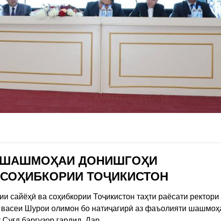
И ШАШМОҲАИ ДОНИШГОҲИ
 СОҲИБКОРИИ ТОҶИКИСТОН
 сайёҳӣ ва соҳибкории Тоҷикистон таҳти раёсати ректори
 васеи Шурои олимон бо натиҷагирӣ аз фаъолияти шашмоҳ
 Суғд баргузор гардид. Дар
…