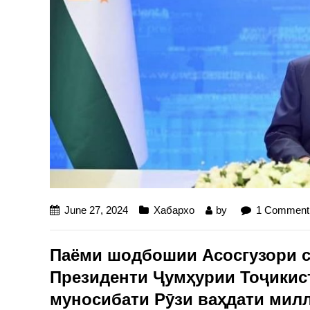
June 27, 2024
Хабархо
by
1 Comment
Паёми шодбошии Асосгузори с
Президенти Ҷумҳурии Тоҷикис
муносибати Рӯзи ваҳдати мил