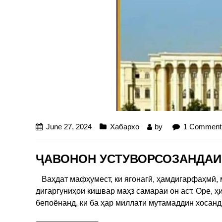
June 27, 2024
Хабархо
by
1 Comment
ҶАВОНОН УСТУВОРСОЗАНДАИ
Ваҳдат мафҳумест, ки ягонагӣ, ҳамдигарфаҳмӣ, 
дигаргуниҳои кишвар маҳз самараи он аст. Оре, ҳ
бепоёнанд, ки ба ҳар миллати мутамаддин хосанд.