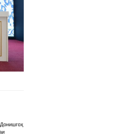
 Донишгоҳ
аи