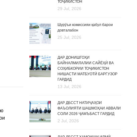
ТОҶИКИСТОН
29 Jul, 2026
Шурӯъи комиссияи қабул барои
довталабон
25 Jul, 2026
ДАР ДОНИШГОҲИ
БАЙНАЛМИЛАЛИИ САЙЁҲӢ ВА
СОҲИБКОРИИ ТОҶИКИСТОН
НИШАСТИ МАТБУОТӢ БАРГУЗОР
ГАРДИД
13 Jul, 2026
ДАР ДБССТ НАТИҶАҲОИ
ФАЪОЛИЯТИ ШАШМОҲАИ АВВАЛИ
ию
СОЛИ 2026 ҶАМЪБАСТ ГАРДИД
ои
2 Jul, 2026