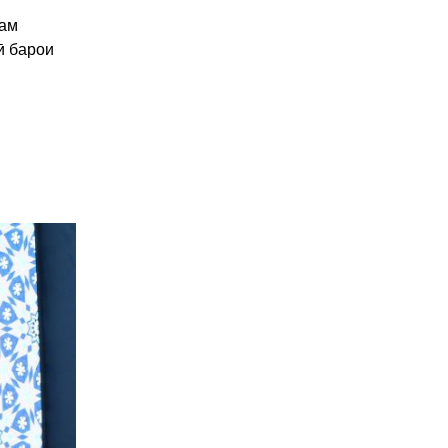
рам
ӣ барои