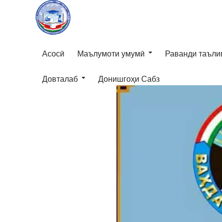
Асосӣ
Маълумоти умумӣ
Раванди таъли
Довталаб
Донишгоҳи Сабз