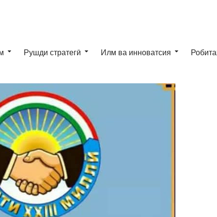
м
Рушди стратегӣ
Илм ва инноватсия
Робита