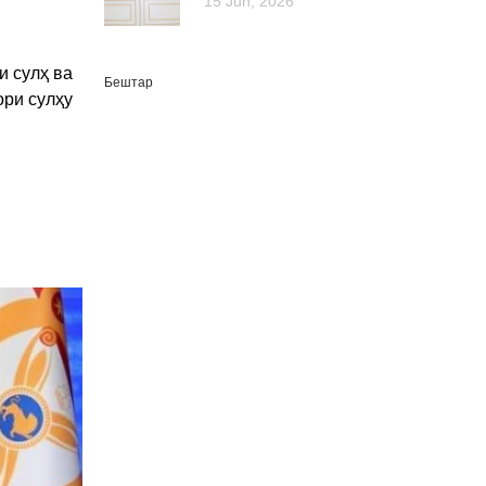
15 Jun, 2026
и сулҳ ва
Бештар
ори сулҳу