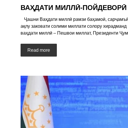
ВАҲДАТИ МИЛЛӢ-ПОЙДЕВОРӢ
Ҷашни Ваҳдати миллӣ рамзи баҳамоӣ, сарҷамъӣ, 
ақлу заковати солими миллати солору хирадманд 
ваҳдати миллӣ – Пешвои миллат, Президенти Ҷум
Read more