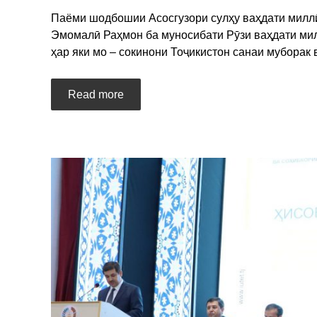
Паёми шодбошии Асосгузори сулҳу ваҳдати милл
Эмомалӣ Раҳмон ба муносибати Рӯзи ваҳдати м
ҳар яки мо – сокинони Тоҷикистон санаи муборак
Read more