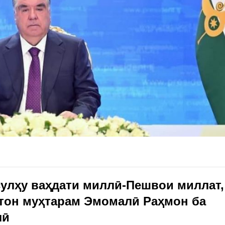
улҳу ваҳдати миллӣ-Пешвои миллат,
тон муҳтарам Эмомалӣ Раҳмон ба
лӣ