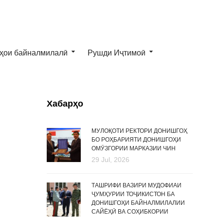
ҳои байналмилалӣ
Рушди Иҷтимоӣ
Хабарҳо
МУЛОҚОТИ РЕКТОРИ ДОНИШГОҲ
БО РОҲБАРИЯТИ ДОНИШГОҲИ
ОМӮЗГОРИИ МАРКАЗИИ ЧИН
29 Jul, 2026
ТАШРИФИ ВАЗИРИ МУДОФИАИ
ҶУМҲУРИИ ТОҶИКИСТОН БА
ДОНИШГОҲИ БАЙНАЛМИЛАЛИИ
САЙЁҲӢ ВА СОҲИБКОРИИ