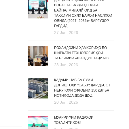
ДАР ДБССТ ҲАМОИШИ ИЛМӢ
ВОБАСТА БА «ДАҲСОЛАИ
БАЙНАЛМИЛАЛӢ ОИД БА
ТАҲКИМИ СУЛҲ БАРОИ НАСЛҲОИ
ОЯНДА (2027–2036)» БАРГУЗОР
ГАРДИД
27 Jun, 2026
РОҲАНДОЗИИ ҲАМКОРИҲО БО
ШИРКАТИ ТЕХНОЛОГИЯҲОИ
ТАЪЛИМИИ «ШАНДУН ТАҶИАН»
23 Jun, 2026
ҚАДАМИ НАВ БА СӮЙИ
ДОНИШГОҲИ “САБЗ”: ДАР ДБССТ
НЕРУГОҲИ ОФТОБИИ 150 кВт БА
ИСТИФОДА ДОДА ШУД
20 Jun, 2026
МУАРРИФИИ КАДРҲОИ
ТОЗАИНТИХОБ!