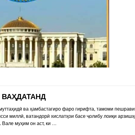
 ВАҲДАТАНД
муттаҳидӣ ва ҳамбастагиро фаро гирифта, тамоми пешрав
исси миллӣ, ватандорӣ хислатҳои басе ҷолибу лоиқи арзишҳ
 Вале муҳим он аст, ки
…