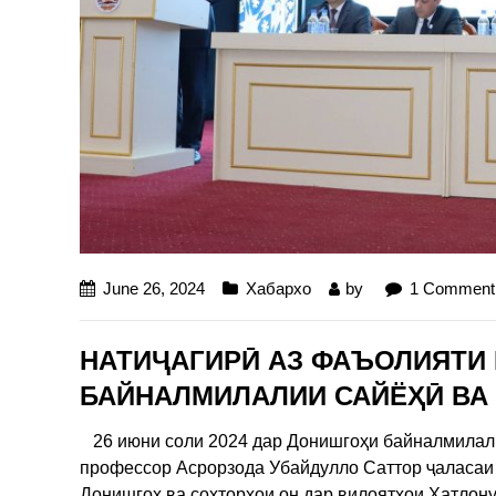
June 26, 2024
Хабархо
by
1 Comment
НАТИҶАГИРӢ АЗ ФАЪОЛИЯТ
БАЙНАЛМИЛАЛИИ САЙЁҲӢ ВА
26 июни соли 2024 дар Донишгоҳи байналмилалии
профессор Асрорзода Убайдулло Саттор ҷаласаи
Донишгоҳ ва сохторҳои он дар вилоятҳои Хатлону