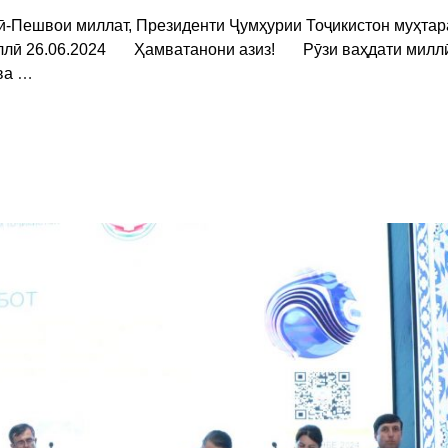
ӣ-Пешвои миллат, Президенти Ҷумҳурии Тоҷикистон муҳта
иллӣ 26.06.2024 Ҳамватанони азиз! Рӯзи ваҳдати милл
 ва
…