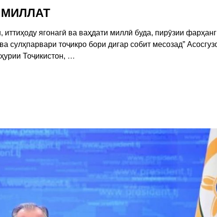
 МИЛЛАТ
иттиҳоду ягонагӣ ва ваҳдати миллӣ буда, пирӯзии фарҳанг
ва сулҳпарвари тоҷикро бори дигар собит месозад” Асосгуз
ҳурии Тоҷикистон,
…