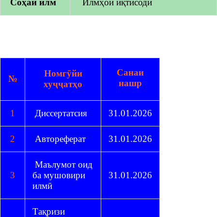
Coҳaи илм
Илмҳои иқтисодӣ
Санаи
Номгӯйи
№
нашр
хуҷҷатҳо
1
Диссертатсия
31.01.2026
2
Автореферат
31.01.2026
Маълумот оид
3
ба мушовири
31.01.2026
илмӣ
Тақризи