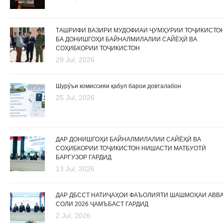
ТАШРИФИ ВАЗИРИ МУДОФИАИ ҶУМҲУРИИ ТОҶИКИСТО
БА ДОНИШГОҲИ БАЙНАЛМИЛАЛИИ САЙЁҲӢ ВА
СОҲИБКОРИИ ТОҶИКИСТОН
29 Jul, 2026
Шурӯъи комиссияи қабул барои довталабон
25 Jul, 2026
ДАР ДОНИШГОҲИ БАЙНАЛМИЛАЛИИ САЙЁҲӢ ВА
СОҲИБКОРИИ ТОҶИКИСТОН НИШАСТИ МАТБУОТӢ
БАРГУЗОР ГАРДИД
13 Jul, 2026
ДАР ДБССТ НАТИҶАҲОИ ФАЪОЛИЯТИ ШАШМОҲАИ АВВ
СОЛИ 2026 ҶАМЪБАСТ ГАРДИД
2 Jul, 2026