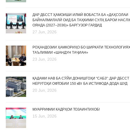
ДАР ДБССТ ҲАМОИШИ ИЛМӢ ВОБАСТА БА «ДАҲСОЛАИ
БАЙНАЛМИЛАЛӢ ОИД БА ТАҲКИМИ СУЛҲ БАРОИ НАСЛ
ОЯНДА (2027–2036)» БАРГУЗОР ГАРДИД
27 Jun, 2026
РОҲАНДОЗИИ ҲАМКОРИҲО БО ШИРКАТИ ТЕХНОЛОГИЯ
ТАЪЛИМИИ «ШАНДУН ТАҶИАН»
23 Jun, 2026
ҚАДАМИ НАВ БА СӮЙИ ДОНИШГОҲИ “САБЗ”: ДАР ДБССТ
НЕРУГОҲИ ОФТОБИИ 150 кВт БА ИСТИФОДА ДОДА ШУД
20 Jun, 2026
МУАРРИФИИ КАДРҲОИ ТОЗАИНТИХОБ!
15 Jun, 2026