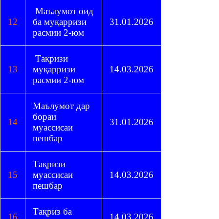
Маълумот оид
12
ба муқарризи
31.01.2026
расмии 2-юм
Тақризи
13
муқарризи
14.03.2026
расмии 2-юм
Маълумот дар
бораи
14
31.01.2026
муассисаи
пешбар
Тақризи
15
муассисаи
14.03.2026
пешбар
Тақриз ба
16
14.03.2026