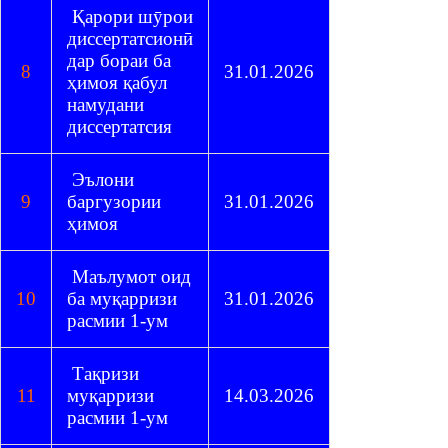
Қарори шӯрои
диссертатсионӣ
дар бораи ба
8
31.01.2026
ҳимоя қабул
намудани
диссертатсия
Эълони
9
баргузории
31.01.2026
ҳимоя
Маълумот оид
10
ба муқарризи
31.01.2026
расмии 1-ум
Тақризи
11
муқарризи
14.03.2026
расмии 1-ум