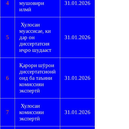
4
мушовири
31.01.2026
илмӣ
Хулосаи
муассисае, ки
5
дар он
31.01.2026
диссертатсия
иҷро шудааст
Қарори шӯрои
диссертатсионӣ
6
оид ба таъини
31.01.2026
комиссияи
экспертӣ
Хулосаи
7
комиссияи
31.01.2026
экспертӣ