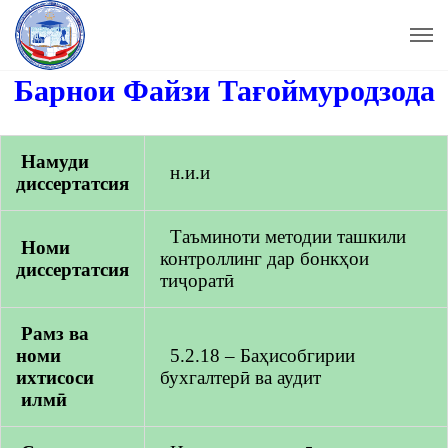
Барнои Файзи Тағоймуродзода
Намуди
н.и.и
диссертатсия
Таъминоти методии ташкили
Номи
контроллинг дар бонкҳои
диссертатсия
тиҷоратӣ
Рамз ва
номи
5.2.18 – Баҳисобгирии
ихтисоси
бухгалтерӣ ва аудит
илмӣ