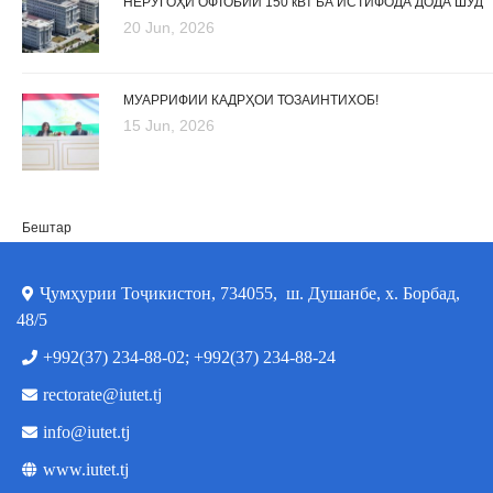
НЕРУГОҲИ ОФТОБИИ 150 кВт БА ИСТИФОДА ДОДА ШУД
20 Jun, 2026
МУАРРИФИИ КАДРҲОИ ТОЗАИНТИХОБ!
15 Jun, 2026
Бештар
Ҷумҳурии Тоҷикистон, 734055, ш. Душанбе, х. Борбад,
48/5
+992(37) 234-88-02; +992(37) 234-88-24
rectorate@iutet.tj
info@iutet.tj
www.iutet.tj