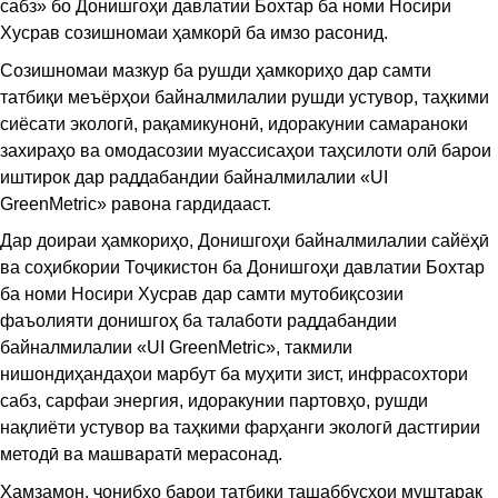
сабз» бо Донишгоҳи давлатии Бохтар ба номи Носири
Хусрав созишномаи ҳамкорӣ ба имзо расонид.
Созишномаи мазкур ба рушди ҳамкориҳо дар самти
татбиқи меъёрҳои байналмилалии рушди устувор, таҳкими
сиёсати экологӣ, рақамикунонӣ, идоракунии самараноки
захираҳо ва омодасозии муассисаҳои таҳсилоти олӣ барои
иштирок дар раддабандии байналмилалии «UI
GreenMetric» равона гардидааст.
Дар доираи ҳамкориҳо, Донишгоҳи байналмилалии сайёҳӣ
ва соҳибкории Тоҷикистон ба Донишгоҳи давлатии Бохтар
ба номи Носири Хусрав дар самти мутобиқсозии
фаъолияти донишгоҳ ба талаботи раддабандии
байналмилалии «UI GreenMetric», такмили
нишондиҳандаҳои марбут ба муҳити зист, инфрасохтори
сабз, сарфаи энергия, идоракунии партовҳо, рушди
нақлиёти устувор ва таҳкими фарҳанги экологӣ дастгирии
методӣ ва машваратӣ мерасонад.
Ҳамзамон, ҷонибҳо барои татбиқи ташаббусҳои муштарак