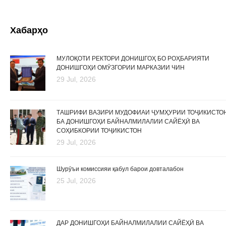
Хабарҳо
МУЛОҚОТИ РЕКТОРИ ДОНИШГОҲ БО РОҲБАРИЯТИ
ДОНИШГОҲИ ОМӮЗГОРИИ МАРКАЗИИ ЧИН
29 Jul, 2026
ТАШРИФИ ВАЗИРИ МУДОФИАИ ҶУМҲУРИИ ТОҶИКИСТО
БА ДОНИШГОҲИ БАЙНАЛМИЛАЛИИ САЙЁҲӢ ВА
СОҲИБКОРИИ ТОҶИКИСТОН
29 Jul, 2026
Шурӯъи комиссияи қабул барои довталабон
25 Jul, 2026
ДАР ДОНИШГОҲИ БАЙНАЛМИЛАЛИИ САЙЁҲӢ ВА