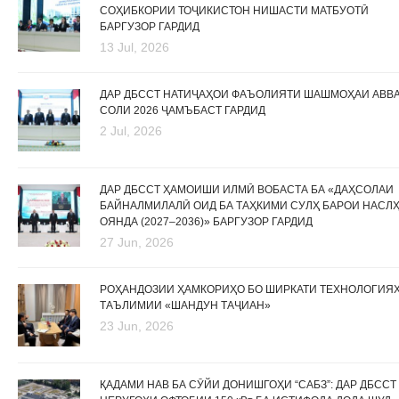
СОҲИБКОРИИ ТОҶИКИСТОН НИШАСТИ МАТБУОТӢ
БАРГУЗОР ГАРДИД
13 Jul, 2026
ДАР ДБССТ НАТИҶАҲОИ ФАЪОЛИЯТИ ШАШМОҲАИ АВВ
СОЛИ 2026 ҶАМЪБАСТ ГАРДИД
2 Jul, 2026
ДАР ДБССТ ҲАМОИШИ ИЛМӢ ВОБАСТА БА «ДАҲСОЛАИ
БАЙНАЛМИЛАЛӢ ОИД БА ТАҲКИМИ СУЛҲ БАРОИ НАСЛ
ОЯНДА (2027–2036)» БАРГУЗОР ГАРДИД
27 Jun, 2026
РОҲАНДОЗИИ ҲАМКОРИҲО БО ШИРКАТИ ТЕХНОЛОГИЯ
ТАЪЛИМИИ «ШАНДУН ТАҶИАН»
23 Jun, 2026
ҚАДАМИ НАВ БА СӮЙИ ДОНИШГОҲИ “САБЗ”: ДАР ДБССТ