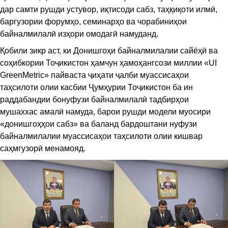
дар самти рушди устувор, иқтисоди сабз, таҳқиқоти илмӣ,
баргузории форумҳо, семинарҳо ва чорабиниҳои
байналмилалӣ изҳори омодагӣ намуданд.
Қобили зикр аст, ки Донишгоҳи байналмилалии сайёҳӣ ва
соҳибкории Тоҷикистон ҳамчун ҳамоҳангсози миллии «UI
GreenMetric» пайваста ҷиҳати ҷалби муассисаҳои
таҳсилоти олии касбии Ҷумҳурии Тоҷикистон ба ин
раддабандии бонуфузи байналмилалӣ тадбирҳои
мушаххас амалӣ намуда, барои рушди модели муосири
«донишгоҳҳои сабз» ва баланд бардоштани нуфузи
байналмилалии муассисаҳои таҳсилоти олии кишвар
саҳмгузорӣ менамояд.