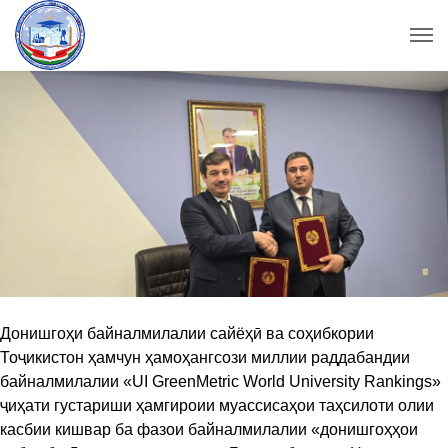
Донишгоҳи байналмилалии сайёҳӣ ва соҳибкории
Тоҷикистон ҳамчун ҳамоҳангсози миллии раддабандии
байналмилалии «UI GreenMetric World University Rankings»
ҷиҳати густариши ҳамгироии муассисаҳои таҳсилоти олии
касбии кишвар ба фазои байналмилалии «донишгоҳҳои