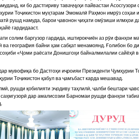
муданд, ки бо дастгириву таваҷҷуҳи пайвастаи Асосгузори 
мҳурии Тоҷикистон муҳтарам Эмомалӣ Раҳмон имрӯз соҳаи 
атӣ рушд намуда, барои ҷавонон ҷиҳати омӯзиши илмҳои да
ҳайё гардидааст.
ати солим баргузор гардида, иштирокчиён аз рӯи фанҳои м
тӣ ва география байни ҳам сабқат менамоянд. Ғолибон бо д
 соҳиби «Ҷоми раёсати Донишгоҳи байналмилалии сайёҳӣ в
дар мувофиқа бо Дастгоҳи иҷроияи Президенти Ҷумҳурии Т
ҳурии Тоҷикистон қабул ва ҷамъбаст карда мешавад.
мӣ, рушди қобилияти эҷодиву таҳлилӣ, ҷалби бештари ҷав
 саҳмгузорӣ дар амалисозии Барномаи рушди фанҳои таби
.