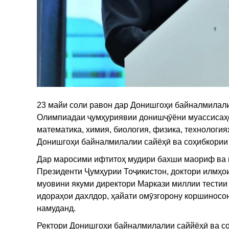
23 майи соли равон дар Донишгоҳи байналмилали
Олимпиадаи ҷумҳуриявии донишҷӯёни муассисаҳои
математика, химия, биология, физика, технологи
Донишгоҳи байналмилалии сайёҳӣ ва соҳибкории 
Дар маросими ифтитоҳ мудири бахши маориф ва и
Президенти Ҷумҳурии Тоҷикистон, доктори илмҳо
муовини якуми директори Маркази миллии тестии
идораҳои дахлдор, ҳайати омӯзгорону коршиносо
намуданд.
Ректори Донишгоҳи байналмилалии саййёҳӣ ва со