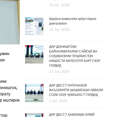
29 Jul, 2026
Шурӯъи комиссияи қабул барои
довталабон
25 Jul, 2026
ДАР ДОНИШГОҲИ
БАЙНАЛМИЛАЛИИ САЙЁҲӢ ВА
-умин
СОҲИБКОРИИ ТОҶИКИСТОН
ҳои
НИШАСТИ МАТБУОТӢ БАРГУЗОР
ГАРДИД
13 Jul, 2026
оияи
ДАР ДБССТ НАТИҶАҲОИ
донишгоҳ,
ФАЪОЛИЯТИ ШАШМОҲАИ АВВАЛИ
орату
СОЛИ 2026 ҶАМЪБАСТ ГАРДИД
ар иштирок
2 Jul, 2026
ДАР ДБССТ ҲАМОИШИ ИЛМӢ
ттор