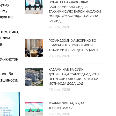
ВОБАСТА БА «ДАҲСОЛАИ
сулҳу
БАЙНАЛМИЛАЛӢ ОИД БА
илму
ТАҲКИМИ СУЛҲ БАРОИ НАСЛҲОИ
ОЯНДА (2027–2036)» БАРГУЗОР
қиқ ва
ГАРДИД
27 Jun, 2026
атематика,
иплом,
РОҲАНДОЗИИ ҲАМКОРИҲО БО
а
ШИРКАТИ ТЕХНОЛОГИЯҲОИ
ТАЪЛИМИИ «ШАНДУН ТАҶИАН»
23 Jun, 2026
оҷикистон
ҚАДАМИ НАВ БА СӮЙИ
онон ба
ДОНИШГОҲИ “САБЗ”: ДАР ДБССТ
НЕРУГОҲИ ОФТОБИИ 150 кВт БА
атшиносӣ,
ИСТИФОДА ДОДА ШУД
20 Jun, 2026
МУАРРИФИИ КАДРҲОИ
ТОЗАИНТИХОБ!
15 Jun, 2026