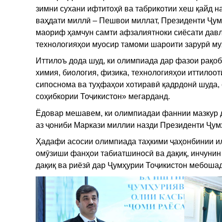
зимни сухани ифтитоҳӣ ва табрикотии хеш қайд на
ваҳдати миллӣ – Пешвои миллат, Президенти Ҷу
маориф ҳамчун самти афзалиятноки сиёсати давл
технологияҳои муосир тамоми шароити зарурӣ му
Иттилоъ дода шуд, ки олимпиада дар фазои рақоб
химия, биология, физика, технологияҳои иттилоо
сипоснома ва туҳфаҳои хотиравӣ қадрдонӣ шуда,
соҳибкории Тоҷикистон» мегарданд.
Ёдовар мешавем, ки олимпиадаи фаннии мазкур 
аз ҷониби Маркази миллии назди Президенти Ҷум
Ҳадафи асосии олимпиада таҳкими ҷаҳонбинии ил
омӯзиши фанҳои табиатшиносӣ ва дақиқ, инчунин
дақиқ ва риёзӣ дар Ҷумҳурии Тоҷикистон мебошад