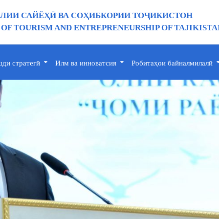
ИИ САЙЁҲӢ ВА СОҲИБКОРИИ ТОҶИКИСТОН
 OF TOURISM AND ENTREPRENEURSHIP OF TAJIKISTA
ди стратегӣ
Илм ва инноватсия
Робитаҳои байналмилалӣ