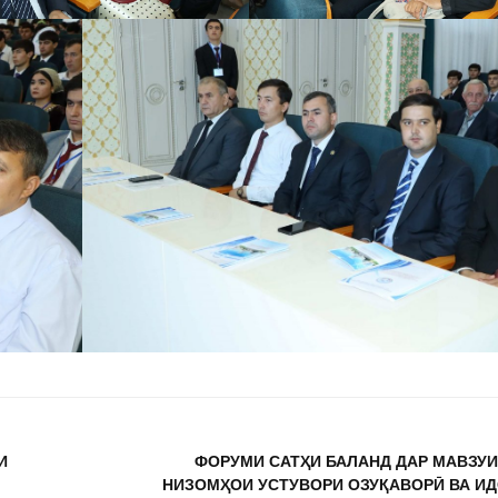
И
ФОРУМИ САТҲИ БАЛАНД ДАР МАВЗУ
НИЗОМҲОИ УСТУВОРИ ОЗУҚАВОРӢ ВА И