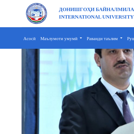
ДОНИШГОҲИ БАЙНАЛМИЛАЛ
INTERNATIONAL UNIVERSITY
Асосӣ
Маълумоти умумӣ
Раванди таълим
Руш