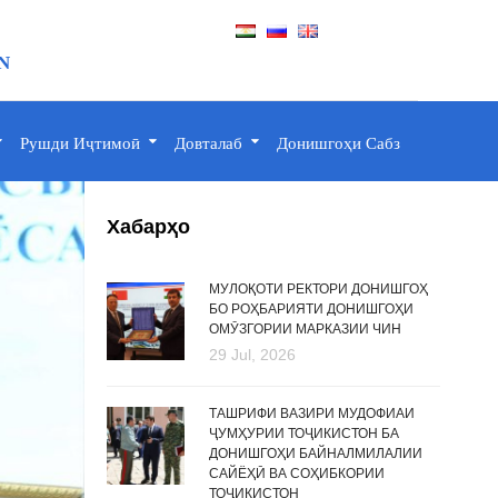
N
Рушди Иҷтимоӣ
Довталаб
Донишгоҳи Сабз
Хабарҳо
МУЛОҚОТИ РЕКТОРИ ДОНИШГОҲ
БО РОҲБАРИЯТИ ДОНИШГОҲИ
ОМӮЗГОРИИ МАРКАЗИИ ЧИН
29 Jul, 2026
ТАШРИФИ ВАЗИРИ МУДОФИАИ
ҶУМҲУРИИ ТОҶИКИСТОН БА
ДОНИШГОҲИ БАЙНАЛМИЛАЛИИ
САЙЁҲӢ ВА СОҲИБКОРИИ
ТОҶИКИСТОН