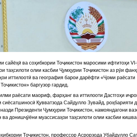
и сайёҳӣ ва соҳибкории Тоҷикистон маросими ифтитоҳи VI
 таҳсилоти олии касбии Ҷумҳурии Тоҷикистон аз рӯи фан
яҳои иттилоотӣ ва география барои дарёфти «Ҷоми раёсати
Тоҷикистон» баргузор гардид.
лми раёсати маориф, фарҳанг ва иттилооти Дастгоҳи иҷр
и сиёсатшиносӣ Қувватзода Сайдулло Зувайд, роҳбарияти 
 назди Президенти Ҷумҳурии Тоҷикистон, намояндагони ваз
н ва донишҷӯёни муассисаҳои таҳсилоти олии касбии кишв
ҳибкории Тоҷикистон, профессор Асрорзода Убайдулло Са