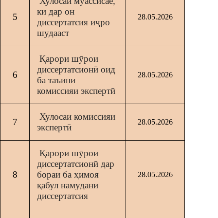
Хулосаи муассисае,
ки дар он
5
28.05.2026
диссертатсия иҷро
шудааст
Қарори шӯрои
диссертатсионӣ оид
6
28.05.2026
ба таъини
комиссияи экспертӣ
Хулосаи комиссияи
7
28.05.2026
экспертӣ
Қарори шӯрои
диссертатсионӣ дар
8
бораи ба ҳимоя
28.05.2026
қабул намудани
диссертатсия