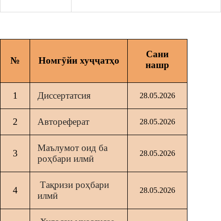
Сани
№
Номгӯйи хуҷҷатҳо
нашр
1
Диссертатсия
28.05.2026
2
Автореферат
28.05.2026
Маълумот оид ба
3
28.05.2026
роҳбари илмӣ
Тақризи роҳбари
4
28.05.2026
илмӣ