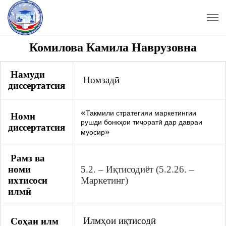
Комилова Камила Наврузовна
Намуди
Номзадӣ
диссертатсия
«
Такмили стратегияи маркетингии
Номи
рушди бонкҳои тиҷоратӣ дар давраи
диссертатсия
»
муосир
Рамз ва
номи
5.2. – Иқтисодиёт (5.2.26. –
ихтисоси
Маркетинг)
илмӣ
Илмҳои иқтисодӣ
Coҳaи илм