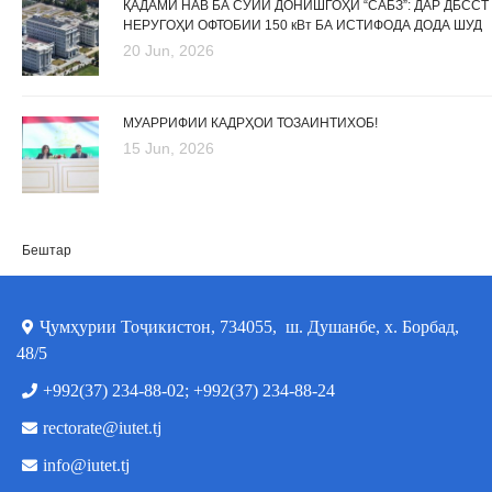
ҚАДАМИ НАВ БА СӮЙИ ДОНИШГОҲИ “САБЗ”: ДАР ДБССТ
НЕРУГОҲИ ОФТОБИИ 150 кВт БА ИСТИФОДА ДОДА ШУД
20 Jun, 2026
МУАРРИФИИ КАДРҲОИ ТОЗАИНТИХОБ!
15 Jun, 2026
Бештар
Ҷумҳурии Тоҷикистон, 734055, ш. Душанбе, х. Борбад,
48/5
+992(37) 234-88-02; +992(37) 234-88-24
rectorate@iutet.tj
info@iutet.tj