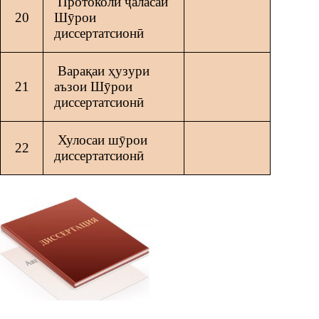
Протоколи ҷаласаи
20
Шӯрои
диссертатсионӣ
Варақаи ҳузури
21
аъзои Шӯрои
диссертатсионӣ
Хулосаи шӯрои
22
диссертатсионӣ