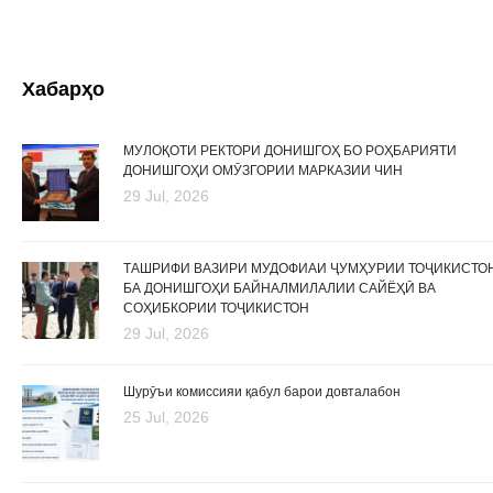
Хабарҳо
МУЛОҚОТИ РЕКТОРИ ДОНИШГОҲ БО РОҲБАРИЯТИ
ДОНИШГОҲИ ОМӮЗГОРИИ МАРКАЗИИ ЧИН
29 Jul, 2026
ТАШРИФИ ВАЗИРИ МУДОФИАИ ҶУМҲУРИИ ТОҶИКИСТО
БА ДОНИШГОҲИ БАЙНАЛМИЛАЛИИ САЙЁҲӢ ВА
СОҲИБКОРИИ ТОҶИКИСТОН
29 Jul, 2026
Шурӯъи комиссияи қабул барои довталабон
25 Jul, 2026