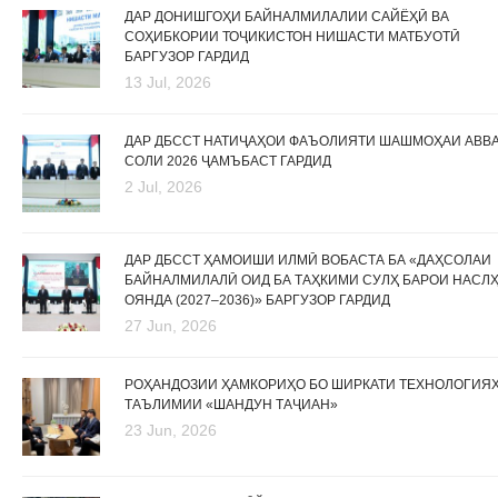
ДАР ДОНИШГОҲИ БАЙНАЛМИЛАЛИИ САЙЁҲӢ ВА
СОҲИБКОРИИ ТОҶИКИСТОН НИШАСТИ МАТБУОТӢ
БАРГУЗОР ГАРДИД
13 Jul, 2026
ДАР ДБССТ НАТИҶАҲОИ ФАЪОЛИЯТИ ШАШМОҲАИ АВВ
СОЛИ 2026 ҶАМЪБАСТ ГАРДИД
2 Jul, 2026
ДАР ДБССТ ҲАМОИШИ ИЛМӢ ВОБАСТА БА «ДАҲСОЛАИ
БАЙНАЛМИЛАЛӢ ОИД БА ТАҲКИМИ СУЛҲ БАРОИ НАСЛ
ОЯНДА (2027–2036)» БАРГУЗОР ГАРДИД
27 Jun, 2026
РОҲАНДОЗИИ ҲАМКОРИҲО БО ШИРКАТИ ТЕХНОЛОГИЯ
ТАЪЛИМИИ «ШАНДУН ТАҶИАН»
23 Jun, 2026