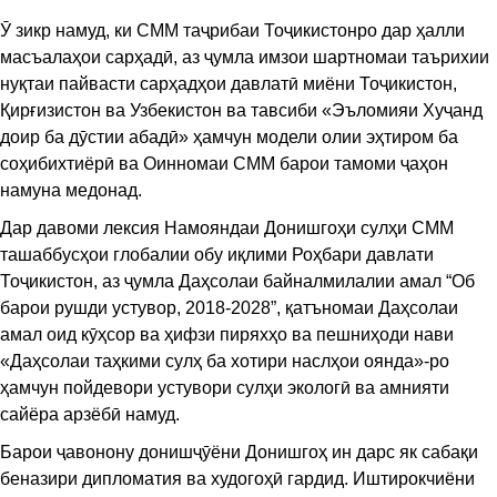
Ӯ зикр намуд, ки СММ таҷрибаи Тоҷикистонро дар ҳалли
масъалаҳои сарҳадӣ, аз ҷумла имзои шартномаи таърихии
нуқтаи пайвасти сарҳадҳои давлатӣ миёни Тоҷикистон,
Қирғизистон ва Узбекистон ва тавсиби «Эъломияи Хуҷанд
доир ба дӯстии абадӣ» ҳамчун модели олии эҳтиром ба
соҳибихтиёрӣ ва Оинномаи СММ барои тамоми ҷаҳон
намуна медонад.
​Дар давоми лексия Намояндаи Донишгоҳи сулҳи СММ
ташаббусҳои глобалии обу иқлими Роҳбари давлати
Тоҷикистон, аз ҷумла Даҳсолаи байналмилалии амал “Об
барои рушди устувор, 2018-2028”, қатъномаи Даҳсолаи
амал оид кӯҳсор ва ҳифзи пиряхҳо ва пешниҳоди нави
«Даҳсолаи таҳкими сулҳ ба хотири наслҳои оянда»-ро
ҳамчун пойдевори устувори сулҳи экологӣ ва амнияти
сайёра арзёбӣ намуд.
​Барои ҷавонону донишҷӯёни Донишгоҳ ин дарс як сабақи
беназири дипломатия ва худогоҳӣ гардид. Иштирокчиёни