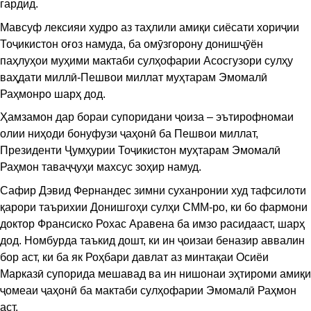
гардид.
Мавсуф лексияи худро аз таҳлили амиқи сиёсати хориҷии
Тоҷикистон оғоз намуда, ба омӯзгорону донишҷӯён
паҳлуҳои муҳими мактаби сулҳофарии Асосгузори сулҳу
ваҳдати миллӣ-Пешвои миллат муҳтарам Эмомалӣ
Раҳмонро шарҳ дод.
Ҳамзамон дар бораи супоридани ҷоиза – эътирофномаи
олии ниҳоди бонуфузи ҷаҳонӣ ба Пешвои миллат,
Президенти Ҷумҳурии Тоҷикистон муҳтарам Эмомалӣ
Раҳмон таваҷҷуҳи махсус зоҳир намуд.
​Сафир Дэвид Фернандес зимни суханронии худ тафсилоти
қарори таърихии Донишгоҳи сулҳи СММ-ро, ки бо фармони
доктор Франсиско Рохас Аравена ба имзо расидааст, шарҳ
дод. Номбурда таъкид дошт, ки ин ҷоизаи беназир аввалин
бор аст, ки ба як Роҳбари давлат аз минтақаи Осиёи
Марказӣ супорида мешавад ва ин нишонаи эҳтироми амиқи
ҷомеаи ҷаҳонӣ ба мактаби сулҳофарии Эмомалӣ Раҳмон
аст.