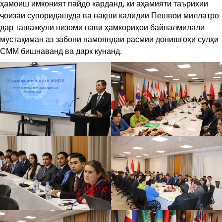
ҳамоиш имконият пайдо карданд, ки аҳамияти таърихии
ҷоизаи супоридашуда ва нақши калидии Пешвои миллатро
дар ташаккули низоми нави ҳамкориҳои байналмилалӣ
мустақиман аз забони намояндаи расмии донишгоҳи сулҳи
СММ бишнаванд ва дарк кунанд.