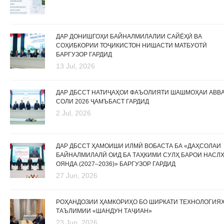
ДАР ДОНИШГОҲИ БАЙНАЛМИЛАЛИИ САЙЁҲӢ ВА
СОҲИБКОРИИ ТОҶИКИСТОН НИШАСТИ МАТБУОТӢ
БАРГУЗОР ГАРДИД
13 Jul, 2026
ДАР ДБССТ НАТИҶАҲОИ ФАЪОЛИЯТИ ШАШМОҲАИ АВВ
СОЛИ 2026 ҶАМЪБАСТ ГАРДИД
2 Jul, 2026
ДАР ДБССТ ҲАМОИШИ ИЛМӢ ВОБАСТА БА «ДАҲСОЛАИ
БАЙНАЛМИЛАЛӢ ОИД БА ТАҲКИМИ СУЛҲ БАРОИ НАСЛ
ОЯНДА (2027–2036)» БАРГУЗОР ГАРДИД
27 Jun, 2026
РОҲАНДОЗИИ ҲАМКОРИҲО БО ШИРКАТИ ТЕХНОЛОГИЯ
ТАЪЛИМИИ «ШАНДУН ТАҶИАН»
23 Jun, 2026