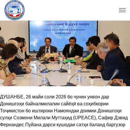
​ДУШАНБЕ, 26 майи соли 2026 бо чунин унвон дар
Донишгоҳи байналмилалии сайёҳӣ ва соҳибкории
Тоҷикистон бо иштироки Намояндаи доимии Донишгоҳи
сулҳи Созмони Милали Муттаҳид (UPEACE), Сафир Дэвид
Фернандес Пуйана дарси кушодаи сатҳи баланд баргузор