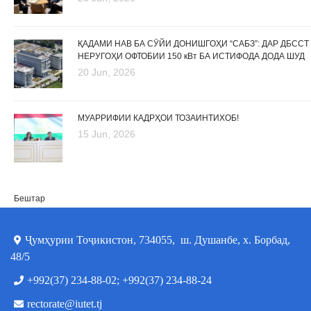
ҚАДАМИ НАВ БА СӮЙИ ДОНИШГОҲИ “САБЗ”: ДАР ДБССТ
НЕРУГОҲИ ОФТОБИИ 150 кВт БА ИСТИФОДА ДОДА ШУД
20 Jun, 2026
МУАРРИФИИ КАДРҲОИ ТОЗАИНТИХОБ!
15 Jun, 2026
Бештар
Ҷумҳурии Тоҷикистон, 734055, ш. Душанбе, х. Борбад,
48/5
+992(37) 234-88-02; +992(37) 234-88-24
rectorate@iutet.tj